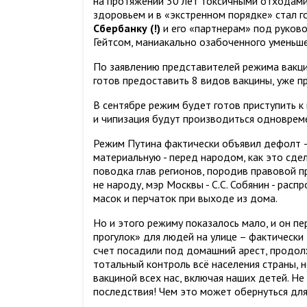
на протяжении 30 лет токсичными отходами
здоровьем и в «экстренном порядке» стал г
Сбербанку (!)
и его «партнерам» под руково
Гейтсом, маниакально озабоченного уменьш
По заявлению представителей режима вакцин
готов предоставить 8 видов вакцины, уже пр
В сентябре режим будет готов приступить к
и чипизация будут производиться одноврем
Режим Путина фактически объявил дефолт – о
материальную - перед народом, как это сдел
поводка глав регионов, породив правовой п
не народу, мэр Москвы - С.С. Собянин - рас
масок и перчаток при выходе из дома.
Но и этого режиму показалось мало, и он п
прогулок» для людей на улице – фактически 
счет посадили под домашний арест, продол
тотальный контроль всё населения страны, 
вакциной всех нас, включая наших детей. Не
последствия! Чем это может обернуться для