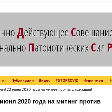
янно
действующее
совещани
онально
патриотических
сил
тия
Публикации
Видео
#STOPCOVID
Импичмент
ренции и круглые столы
 против патриотов
Семья, Образование, Воспитание
Международные отношения и СНГ
Государственное строительство
Статистический мониторинг
Политические исследования
Предпринимательство и кооперация
Политические исследования
Заявления Международной коалиции
ем! 22 июня 2020 года на митинг против фашизации!
июня 2020 года на митинг против