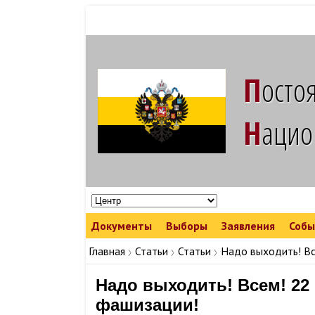
Посто
наци
Документы
Выборы
Заявления
Собы
Команда Народных Лидеров
Команда Народных Лидеров в регионах
Съезды, конфе
Репрессии режима
Главная
Статьи
Статьи
Надо выходить! Вс
Надо выходить! Всем! 22 
фашизации!