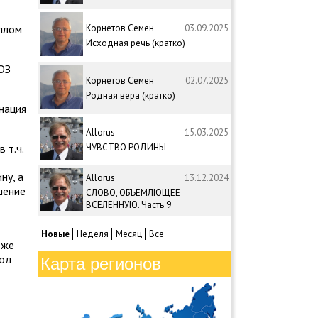
иллом
Корнетов Семен
03.09.2025
Исходная речь (кратко)
ОЗ
Корнетов Семен
02.07.2025
Родная вера (кратко)
нация
Allorus
15.03.2025
 т.ч.
ЧУВСТВО РОДИНЫ
ну, а
Allorus
13.12.2024
шение
СЛОВО, ОБЪЕМЛЮЩЕЕ
ВСЕЛЕННУЮ. Часть 9
Новые
Неделя
Месяц
Все
 же
под
Карта регионов