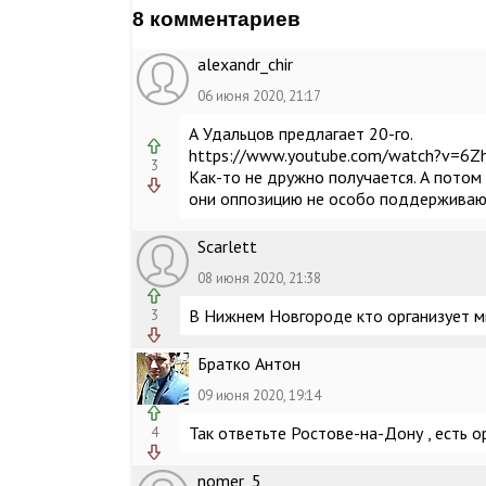
8 комментариев
alexandr_chir
06 июня 2020, 21:17
А Удальцов предлагает 20-го.
https://www.youtube.com/watch?v=6
3
Как-то не дружно получается. А потом
они оппозицию не особо поддерживают
Scarlett
08 июня 2020, 21:38
В Нижнем Новгороде кто организует ми
3
Братко Антон
09 июня 2020, 19:14
Так ответьте Ростове-на-Дону , есть о
4
nomer_5