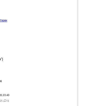
ткин
")
 к
0, 03:49
25
8