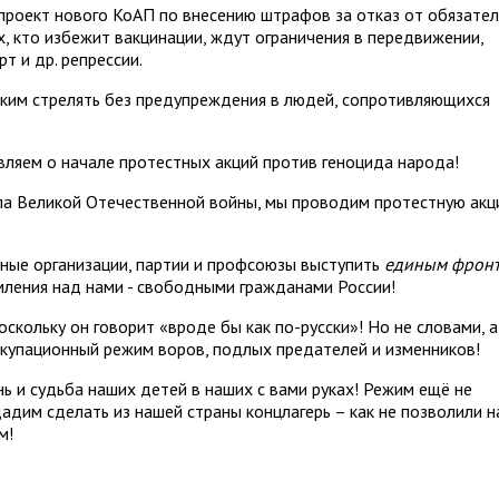
 проект нового КоАП по внесению штрафов за отказ от обязате
х, кто избежит вакцинации, ждут ограничения в передвижении,
т и др. репрессии.
ским стрелять без предупреждения в людей, сопротивляющихся
вляем о начале протестных акций против геноцида народа!
ала Великой Отечественной войны, мы проводим протестную ак
ные организации, партии и профсоюзы выступить
единым фрон
мления над нами - свободными гражданами России!
оскольку он говорит «вроде бы как по-русски»! Но не словами, а
ккупационный режим воров, подлых предателей и изменников!
нь и судьба наших детей в наших с вами руках! Режим ещё не
дадим сделать из нашей страны концлагерь – как не позволили 
м!