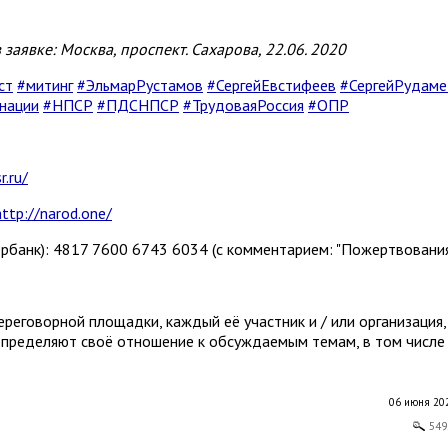
заявке: Москва, проспект. Сахарова, 22.06. 2020
ст
#митинг
#ЭльмарРустамов
#СергейЕвстифеев
#СергейРудаме
нации
#НПСР
#ПДСНПСР
#ТрудоваяРоссия
#ОПР
r.ru/
http://narod.one/
банк): 4817 7600 6743 6034 (с комментарием: "Пожертвования
ереговорной площадки, каждый её участник и / или организация,
определяют своё отношение к обсуждаемым темам, в том числе
06 июня 202
549