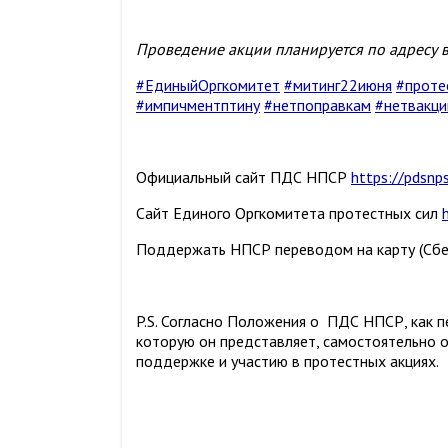
Проведение акции планируется по адресу в 
#ЕдиныйОргкомитет
#митинг22июня
#проте
#импичментптину
#нетпоправкам
#нетвакци
Официальный сайт ПДС НПСР
https://pdsnps
Сайт Единого Оргкомитета протестных сил
Поддержать НПСР переводом на карту (Сбер
P.S. Согласно Положения о ПДС НПСР, как п
которую он представляет, самостоятельно 
поддержке и участию в протестных акциях.