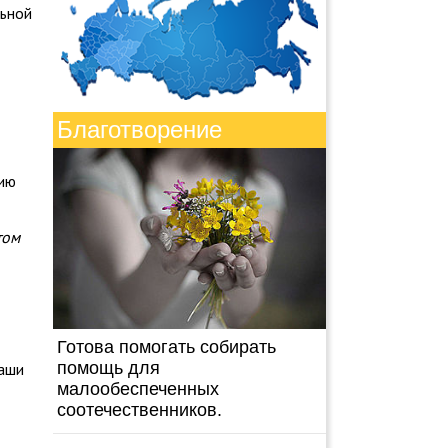
льной
Благотворение
цию
том
Готова помогать собирать
помощь для
наши
малообеспеченных
соотечественников.