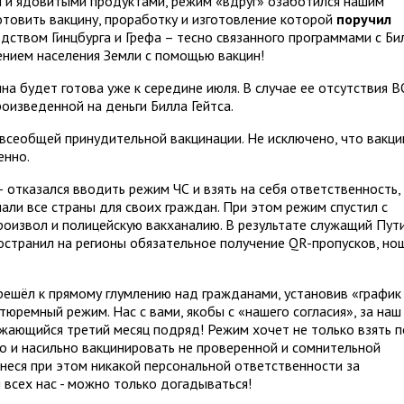
 и ядовитыми продуктами, режим «вдруг» озаботился нашим
отовить вакцину, проработку и изготовление которой
поручил
дством Гинцбурга и Грефа – тесно связанного программами с Б
ением населения Земли с помощью вакцин!
а будет готова уже к середине июля. В случае ее отсутствия В
оизведенной на деньги Билла Гейтса.
 всеобщей принудительной вакцинации. Не исключено, что вакци
енно.
тказался вводить режим ЧС и взять на себя ответственность, в
али все страны для своих граждан. При этом режим спустил с
роизвол и полицейскую вакханалию. В результате служащий Пути
пространил на регионы обязательное получение QR-пропусков, но
ерешёл к прямому глумлению над гражданами, установив «график
тюремный режим. Нас с вами, якобы с «нашего согласия», за наш
жающийся третий месяц подряд! Режим хочет не только взять 
но и насильно вакцинировать не проверенной и сомнительной
 неся при этом никакой персональной ответственности за
 всех нас - можно только догадываться!