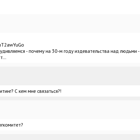
ZhT2awYuGo
 удивляемся - почему на 30-м году издевательства над людьми -
...
тинг? С кем мне связаться?!
ргкомитет?