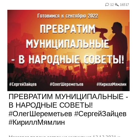
12
16517
ПРЕВРАТИМ МУНИЦИПАЛЬНЫЕ -
В НАРОДНЫЕ СОВЕТЫ!
#ОлегШереметьев #СергейЗайцев
#КириллМямлин