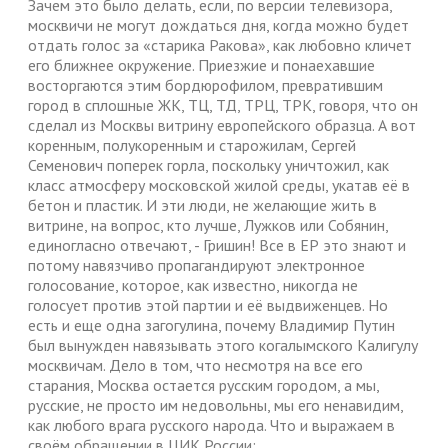
Зачем это было делать, если, по версии телевизора,
москвичи не могут дождаться дня, когда можно будет
отдать голос за «старика Ракова», как любовно кличет
его ближнее окружение. Приезжие и понаехавшие
восторгаются этим бордюрофилом, превратившим
город в сплошные ЖК, ТЦ, ТД, ТРЦ, ТРК, говоря, что он
сделал из Москвы витрину европейского образца. А вот
коренным, полукоренным и старожилам, Сергей
Семенович поперек горла, поскольку уничтожил, как
класс атмосферу московской жилой среды, укатав её в
бетон и пластик. И эти люди, не желающие жить в
витрине, на вопрос, кто лучше, Лужков или Собянин,
единогласно отвечают, - Гришин! Все в ЕР это знают и
потому навязчиво пропагандируют электронное
голосование, которое, как известно, никогда не
голосует против этой партии и её выдвиженцев. Но
есть и еще одна загогулина, почему Владимир Путин
был вынужден навязывать этого когалымского Калигулу
москвичам. Дело в том, что несмотря на все его
старания, Москва остается русским городом, а мы,
русские, не просто им недовольны, мы его ненавидим,
как любого врага русского народа. Что и выражаем в
своём обращении в ЦИК России: