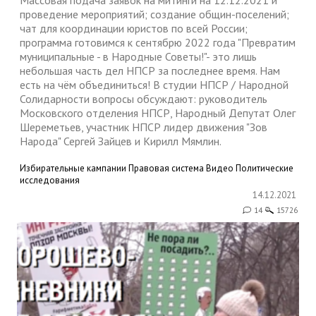
Массовая подача заявок на митинги на 12.12.2021 и
проведение мероприятий; создание общин-поселений;
чат для координации юристов по всей России;
программа готовимся к сентябрю 2022 года "Превратим
муниципальные - в Народные Советы!"- это лишь
небольшая часть дел НПСР за последнее время. Нам
есть на чём объединиться! В студии НПСР / Народной
Солидарности вопросы обсуждают: руководитель
Московского отделения НПСР, Народный Депутат Олег
Шереметьев, участник НПСР лидер движения "Зов
Народа" Сергей Зайцев и Кирилл Мямлин.
Избирательные кампании
Правовая система
Видео
Политические
исследования
14.12.2021
14
15726