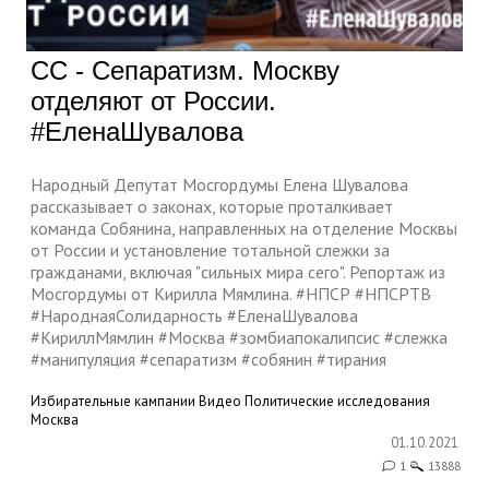
СС - Сепаратизм. Москву
отделяют от России.
#ЕленаШувалова
Народный Депутат Мосгордумы Елена Шувалова
рассказывает о законах, которые проталкивает
команда Собянина, направленных на отделение Москвы
от России и установление тотальной слежки за
гражданами, включая "сильных мира сего". Репортаж из
Мосгордумы от Кирилла Мямлина. #НПСР #НПСРТВ
#НароднаяСолидарность #ЕленаШувалова
#КириллМямлин #Москва #зомбиапокалипсис #слежка
#манипуляция #сепаратизм #собянин #тирания
Избирательные кампании
Видео
Политические исследования
Москва
01.10.2021
1
13888