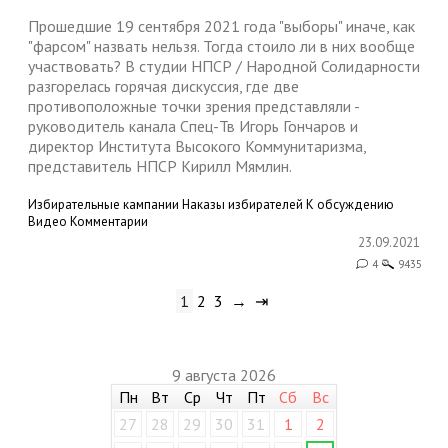
Прошедшие 19 сентября 2021 года "выборы" иначе, как
"фарсом" назвать нельзя. Тогда стоило ли в них вообще
участвовать? В студии НПСР / Народной Солидарности
разгорелась горячая дискуссия, где две
противоположные точки зрения представляли -
руководитель канала Спец-Тв Игорь Гончаров и
директор Института Высокого Коммунитаризма,
представитель НПСР Кирилл Мямлин.
Избирательные кампании
Наказы избирателей
К обсуждению
Видео
Комментарии
23.09.2021
4
9435
1
2
3
→
⇥
9 августа 2026
Пн
Вт
Ср
Чт
Пт
Сб
Вс
27
28
29
30
31
1
2