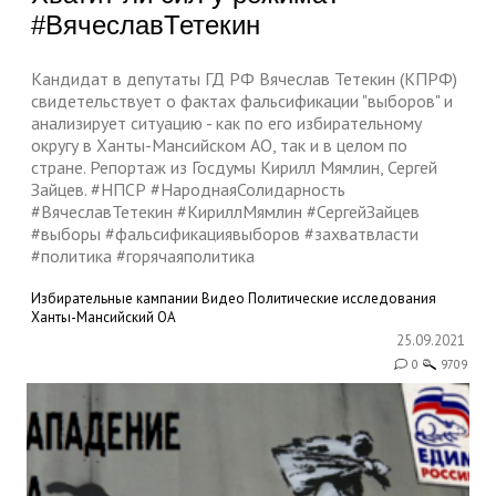
#ВячеславТетекин
Кандидат в депутаты ГД РФ Вячеслав Тетекин (КПРФ)
свидетельствует о фактах фальсификации "выборов" и
анализирует ситуацию - как по его избирательному
округу в Ханты-Мансийском АО, так и в целом по
стране. Репортаж из Госдумы Кирилл Мямлин, Сергей
Зайцев. #НПСР #НароднаяСолидарность
#ВячеславТетекин #КириллМямлин #СергейЗайцев
#выборы #фальсификациявыборов #захватвласти
#политика #горячаяполитика
Избирательные кампании
Видео
Политические исследования
Ханты-Мансийский ОА
25.09.2021
0
9709