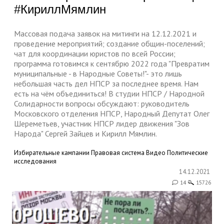
#КириллМямлин
Массовая подача заявок на митинги на 12.12.2021 и
проведение мероприятий; создание общин-поселений;
чат для координации юристов по всей России;
программа готовимся к сентябрю 2022 года "Превратим
муниципальные - в Народные Советы!"- это лишь
небольшая часть дел НПСР за последнее время. Нам
есть на чём объединиться! В студии НПСР / Народной
Солидарности вопросы обсуждают: руководитель
Московского отделения НПСР, Народный Депутат Олег
Шереметьев, участник НПСР лидер движения "Зов
Народа" Сергей Зайцев и Кирилл Мямлин.
Избирательные кампании
Правовая система
Видео
Политические
исследования
14.12.2021
14
15726