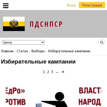
Вход
Регистрация
Команда Народных Лидеров в регионах
Главная
Статьи
Выборы
Избирательные кампании
Избирательные кампании
1
2
3
→
⇥