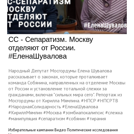
СС - Сепаратизм. Москву
отделяют от России.
#ЕленаШувалова
Народный Депутат Мосгордумы Елена Шувалова
рассказывает о законах, которые проталкивает
команда Собянина, направленных на отделение Москвы
от России и установление тотальной слежки за
гражданами, включая "сильных мира сего". Репортаж из
Мосгордумы от Кирилла Мямлина. #НПСР #НПСРТВ
#НароднаяСолидарность #ЕленаШувалова
#КириллМямлин #Москва #зомбиапокалипсис #слежка
#манипуляция #сепаратизм #собянин #тирания
Избирательные кампании
Видео
Политические исследования