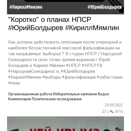
"Коротко" о планах НПСР
#ЮрийБолдырев #КириллМямлин
Как должна действовать оппозиция после очередной и
наиболее беззастенчивой массовой фальсификации на
так называемых "выборах"? В студии НПСР / Народной
Солидарности свои точки зрения выражают Юрий
Болдырев и Кирилл Мямлин #НПСР #НПСРТВ
#НароднаяСолидарность #ЮрийБолдырев
#КириллМямлин #выборы #фальсификация #забастовки
#план
Организационная работа
Избирательные кампании
Видео
Комментарии
Политические исследования
29.09.2021
1
10732