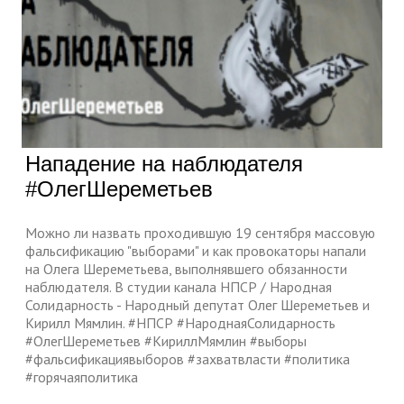
Нападение на наблюдателя
#ОлегШереметьев
Можно ли назвать проходившую 19 сентября массовую
фальсификацию "выборами" и как провокаторы напали
на Олега Шереметьева, выполнявшего обязанности
наблюдателя. В студии канала НПСР / Народная
Солидарность - Народный депутат Олег Шереметьев и
Кирилл Мямлин. #НПСР #НароднаяСолидарность
#ОлегШереметьев #КириллМямлин #выборы
#фальсификациявыборов #захватвласти #политика
#горячаяполитика