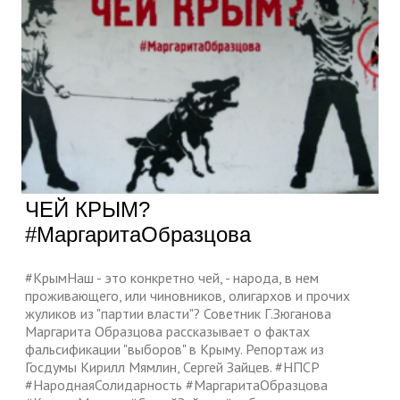
ЧЕЙ КРЫМ?
#МаргаритаОбразцова
#КрымНаш - это конкретно чей, - народа, в нем
проживающего, или чиновников, олигархов и прочих
жуликов из "партии власти"? Советник Г.Зюганова
Маргарита Образцова рассказывает о фактах
фальсификации "выборов" в Крыму. Репортаж из
Госдумы Кирилл Мямлин, Сергей Зайцев. #НПСР
#НароднаяСолидарность #МаргаритаОбразцова