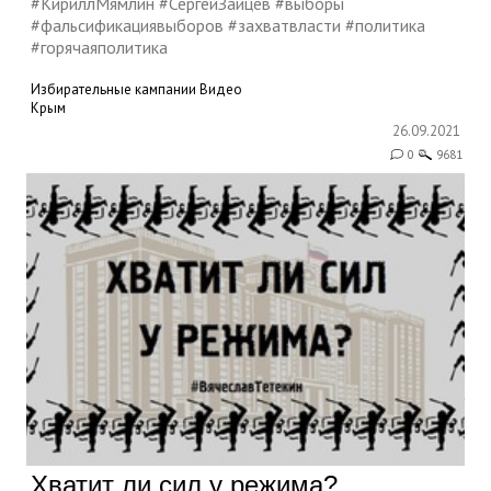
#КириллМямлин #СергейЗайцев #выборы
#фальсификациявыборов #захватвласти #политика
#горячаяполитика
Избирательные кампании
Видео
Крым
26.09.2021
0
9681
Хватит ли сил у режима?