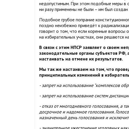
недопустимым. При этом подобные меры в 
ни разу применены не были – им был созда
Подобное грубое попрание конституционног
поздно неизбежно приведёт к радикализаци
говорит о том, что если коренные вопросы 
на избирательных участках, они решаются н
В связи с этим НПСР заявляет о своем не
законодательные органы субъектов РФ, а
настаивать на отмене их результатов.
Мы так же настаиваем на том, что пров
принципиальных изменений в избиратель
- запрет на использование "комплексов об
- запрет на использование систем дистанц
- отказ от многодневного голосования, а 
досрочное и надомное голосования. Голос
назначенный день голосования и исключит
- значительное ужесточение уголовных нак