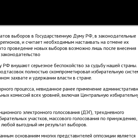
татов выборов в Государственную Думу РФ, в законодательные
 регионов, и считает необходимым настаивать на отмене их
, что проведение новых выборов возможно лишь после внесения
 законодательство
РФ внушают серьезное беспокойство за судьбу нашей страны.
подтасовок полностью скомпрометировал избирательную систе
нном захвате и удержании власти в стране.
рного процесса, невиданное ранее применение административ
льных комиссий всех уровней, включая Центральную избирательн
ционного электронного голосования (ДЭГ), трехдневного
бирательных участков, массового голосования по принуждению,
 любой выгодный им результат выборов.
манным основаниям многих представителей оппозиции является