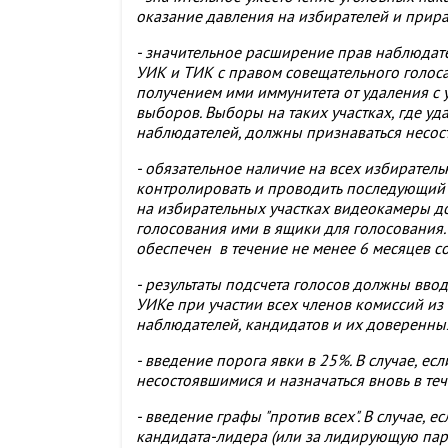
оказание давления на избирателей и прир
- значительное расширение прав наблюдате
УИК и ТИК с правом совещательного голоса
получением ими иммунитета от удаления с 
выборов. Выборы на таких участках, где у
наблюдателей, должны признаваться несос
- обязательное наличие на всех избирател
контролировать и проводить последующий 
на избирательных участках видеокамеры д
голосования ими в ящики для голосования
обеспечен в течение не менее 6 месяцев с
- результаты подсчета голосов должны вво
УИКе при участии всех членов комиссий и
наблюдателей, кандидатов и их доверенны
- введение порога явки в 25%. В случае, е
несостоявшимися и назначаться вновь в те
- введение графы "против всех". В случае, е
кандидата-лидера (или за лидирующую пар