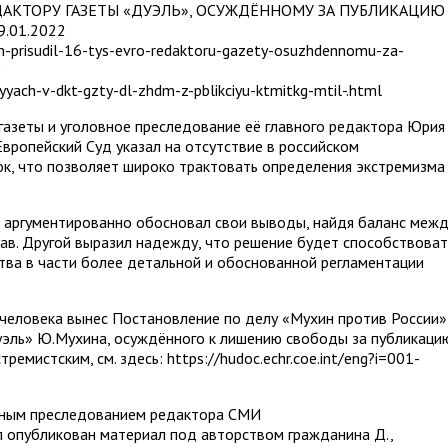
ДАКТОРУ ГАЗЕТЫ «ДУЭЛЬ», ОСУЖДЁННОМУ ЗА ПУБЛИКАЦИЮ
.01.2022
h-prisudil-16-tys-evro-redaktoru-gazety-osuzhdennomu-za-
tyyach-v-dkt-gzty-dl-zhdm-z-pblikciyu-ktmitkg-mtil-.html
газеты и уголовное преследование её главного редактора Юрия
Европейский Суд указал на отсутствие в российском
к, что позволяет широко трактовать определения экстремизма
 аргументированно обосновал свои выводы, найдя баланс меж
ав. Другой выразил надежду, что решение будет способствоват
тва в части более детальной и обоснованной регламентации
 человека вынес Постановление по делу «Мухин против России»
уэль» Ю.Мухина, осуждённого к лишению свободы за публикаци
ремистским, см. здесь: https://hudoc.echr.coe.int/eng?i=001-
овным преследованием редактора СМИ
ыл опубликован материал под авторством гражданина Д.,