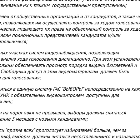
авнивание их к тяжким государственным преступлениям;
лей от общественных организаций и от кандидатов, а также ч
, позволяющих им осуществлять контроль за ходом голосовани
участка, лишающего их права на объективный контроль за ход
даляли полномочных представителей кандидатов и/или
тоявшимися;
ьных участках систем видеонаблюдения, позволяющих
анализ хода голосования дистанционно. При этом установлен
олжны обеспечивать просмотр порядка выдачи бюллетеней и
. Свободный доступ в этим видеоматериалам должен быть
о дня голосования;
диться в единую систему ГАС "ВЫБОРЫ" непосредственно на ка
з УИК с обязательным видеоконтролем доступным для
х лиц;
сли на порог явки не превышен, выборы должны считаться
чение 3 месяцев с новыми кандидатами;
сли "против всех" проголосует избирателей больше, чем за
тию), выборы должны читаться несостоявшимися и назначатьс