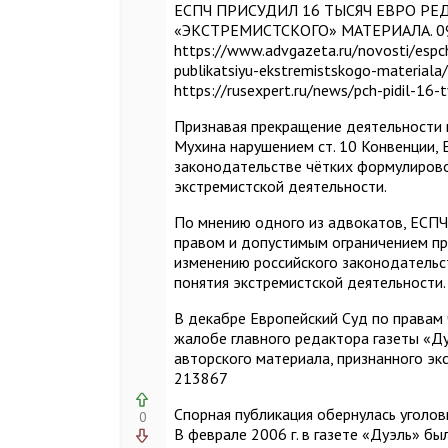
ЕСПЧ ПРИСУДИЛ 16 ТЫСЯЧ ЕВРО РЕ
«ЭКСТРЕМИСТСКОГО» МАТЕРИАЛА. 09
https://www.advgazeta.ru/novosti/espc
publikatsiyu-ekstremistskogo-materiala/
https://rusexpert.ru/news/pch-pidil-16-
Признавая прекращение деятельности 
Мухина нарушением ст. 10 Конвенции, 
законодательстве чётких формулирово
экстремистской деятельности.
По мнению одного из адвокатов, ЕСПЧ
правом и допустимым ограничением пр
изменению российского законодательс
понятия экстремистской деятельности.
В декабре Европейский Суд по правам
жалобе главного редактора газеты «Д
авторского материала, признанного экст
213867
Спорная публикация обернулась угол
0
В феврале 2006 г. в газете «Дуэль» б