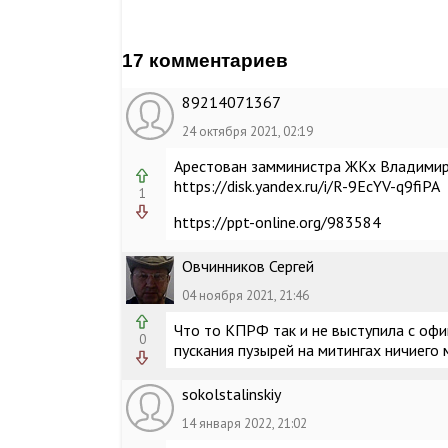
17 комментариев
89214071367
24 октября 2021, 02:19
Арестован замминистра ЖКх Владимир
https://disk.yandex.ru/i/R-9EcYV-q9fiPA
1
https://ppt-online.org/983584
Овчинников Сергей
04 ноября 2021, 21:46
Что то КПРФ так и не выступила с оф
0
пускания пузырей на митингах ничиего 
sokolstalinskiy
14 января 2022, 21:02