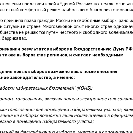
отношении представителей «Единой России» по тем же основа
н льготный комфортный режим наибольшего благоприятствовани
о принципа права граждан России на свободные выборы рано и
и ситуации в стране. Многовековой опыт многих стран однозна
общества не решаются путем честного и свободного волеизъявл
а баррикадах.
признании результатов выборов в Государственную Думу РФ,
 также выборов глав регионов, и считает необходимым
едение новых выборов возможно лишь после внесения
ное законодательство, а именно:
работки избирательных бюллетеней" (КОИБ);
ионного голосования, включая почту и электронное голосовани
также голосования вне помещений избирательных участков, вкл
ование на выборах возможно лишь исключительно в официаль
ельно в помещении избирательного участка;
азаний за фальсификацию выборов, участие в их организации,