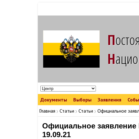
Посто
наци
Документы
Выборы
Заявления
Собы
Команда Народных Лидеров
Команда Народных Лидеров в регионах
Съезды, конфе
Репрессии режима
Главная
Статьи
Статьи
Официальное заявл
Официальное заявление 
19.09.21