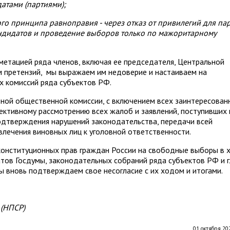
атами (партиями);
о принципа равноправия - через отказ от привилегий для па
кандидатов и проведение выборов только по мажоритарному
ометацией ряда членов, включая ее председателя, Центральной
м претензий, мы выражаем им недоверие и настаиваем на
 комиссий ряда субъектов РФ.
ной общественной комиссии, с включением всех заинтересован
ективному рассмотрению всех жалоб и заявлений, поступивших 
подтверждения нарушений законодательства, передачи всей
лечения виновных лиц к уголовной ответственности.
конституционных прав граждан России на свободные выборы в 
тов Госдумы, законодательных собраний ряда субъектов РФ и г
мы вновь подтверждаем свое несогласие с их ходом и итогами.
 (НПСР)
01 октября 202