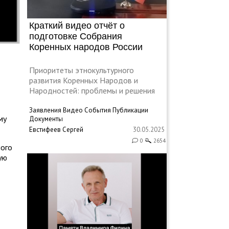
Краткий видео отчёт о
подготовке Собрания
Коренных народов России
Приоритеты этнокультурного
развития Коренных Народов и
Народностей: проблемы и решения
Заявления
Видео
События
Публикации
му
Документы
Евстифеев Сергей
30.05.2025
0
2654
ного
ую