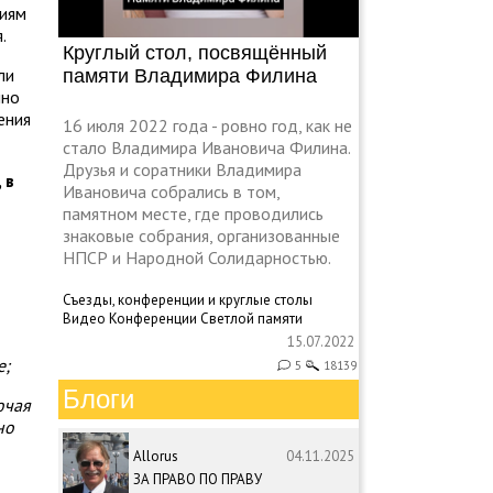
ниям
я.
Круглый стол, посвящённый
ли
памяти Владимира Филина
чно
ения
16 июля 2022 года - ровно год, как не
стало Владимира Ивановича Филина.
Друзья и соратники Владимира
 в
Ивановича собрались в том,
памятном месте, где проводились
знаковые собрания, организованные
НПСР и Народной Солидарностью.
Съезды, конференции и круглые столы
Видео
Конференции
Светлой памяти
15.07.2022
е;
5
18139
Блоги
ючая
но
Allorus
04.11.2025
ЗА ПРАВО ПО ПРАВУ