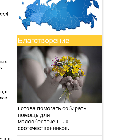
ртий
Благотворение
ных
в
ходе
лав
Готова помогать собирать
помощь для
малообеспеченных
соотечественников.
1, 03:05