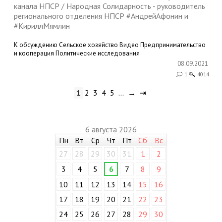
канала НПСР / Народная Солидарность - руководитель
регионального отделения НПСР #АндрейАфонин и
#КириллМямлин
К обсуждению
Сельское хозяйство
Видео
Предпринимательство
и кооперация
Политические исследования
08.09.2021
1
4014
1
2
3
4
5
…
→
⇥
6 августа 2026
Пн
Вт
Ср
Чт
Пт
Сб
Вс
27
28
29
30
31
1
2
3
4
5
6
7
8
9
10
11
12
13
14
15
16
17
18
19
20
21
22
23
24
25
26
27
28
29
30