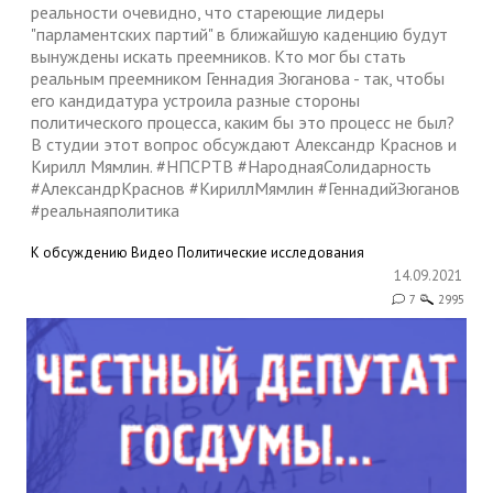
реальности очевидно, что стареющие лидеры
"парламентских партий" в ближайшую каденцию будут
вынуждены искать преемников. Кто мог бы стать
реальным преемником Геннадия Зюганова - так, чтобы
его кандидатура устроила разные стороны
политического процесса, каким бы это процесс не был?
В студии этот вопрос обсуждают Александр Краснов и
Кирилл Мямлин. #НПСРТВ #НароднаяСолидарность
#АлександрКраснов #КириллМямлин #ГеннадийЗюганов
#реальнаяполитика
К обсуждению
Видео
Политические исследования
14.09.2021
7
2995