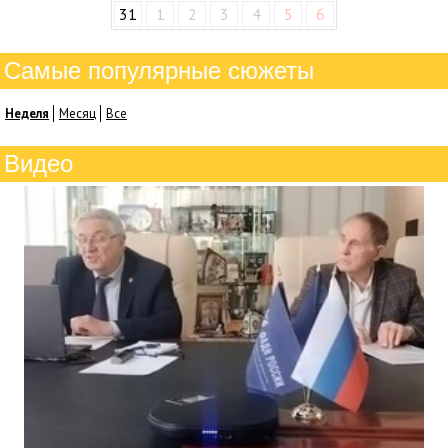
31
1
2
3
4
5
6
Самые популярные сюжеты
Неделя
Месяц
Все
Видео