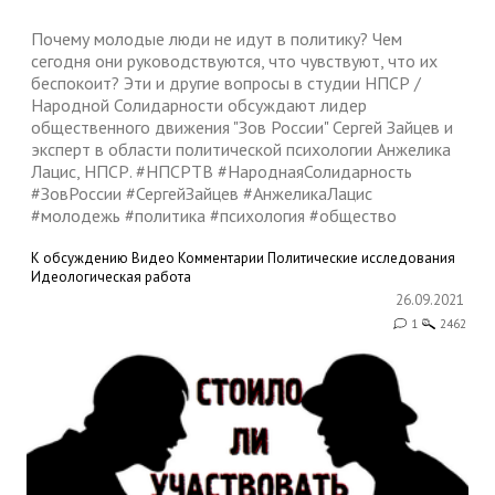
Почему молодые люди не идут в политику? Чем
сегодня они руководствуются, что чувствуют, что их
беспокоит? Эти и другие вопросы в студии НПСР /
Народной Солидарности обсуждают лидер
общественного движения "Зов России" Сергей Зайцев и
эксперт в области политической психологии Анжелика
Лацис, НПСР. #НПСРТВ #НароднаяСолидарность
#ЗовРоссии #СергейЗайцев #АнжеликаЛацис
#молодежь #политика #психология #общество
К обсуждению
Видео
Комментарии
Политические исследования
Идеологическая работа
26.09.2021
1
2462