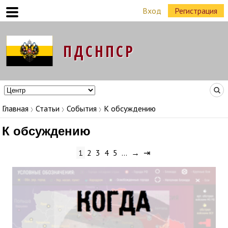
Вход
Регистрация
Команда Народных Лидеров в регионах
Главная
Статьи
События
К обсуждению
К обсуждению
1
2
3
4
5
…
→
⇥