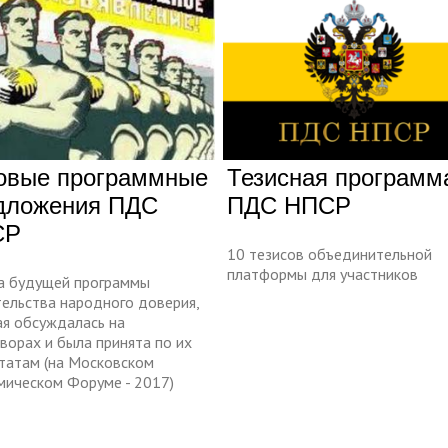
овые программные
Тезисная программ
дложения ПДС
ПДС НПСР
СР
10 тезисов объединительной
платформы для участников
а будущей программы
тельства народного доверия,
ая обсуждалась на
ворах и была принята по их
ьтатам (на Московском
мическом Форуме - 2017)