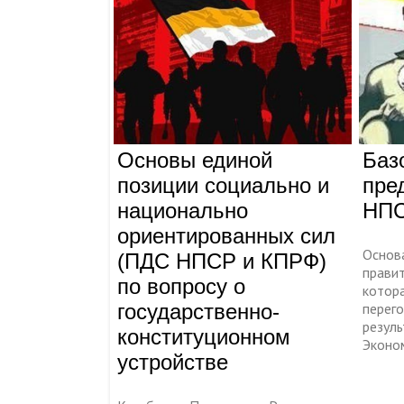
Основы единой
Баз
позиции социально и
пре
национально
НП
ориентированных сил
Основ
(ПДС НПСР и КПРФ)
прави
по вопросу о
котор
государственно-
перего
резул
конституционном
Эконо
устройстве