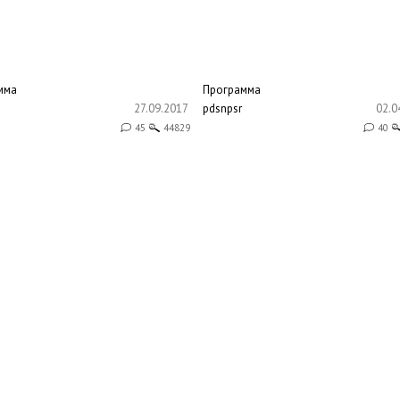
мма
Программа
27.09.2017
pdsnpsr
02.0
45
44829
40