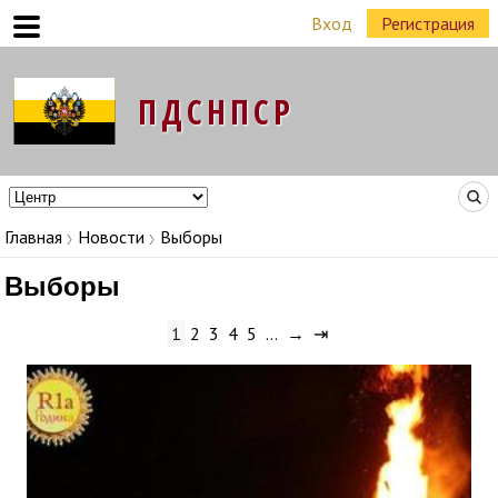
Вход
Регистрация
Команда Народных Лидеров в регионах
Главная
Новости
Выборы
Выборы
1
2
3
4
5
…
→
⇥