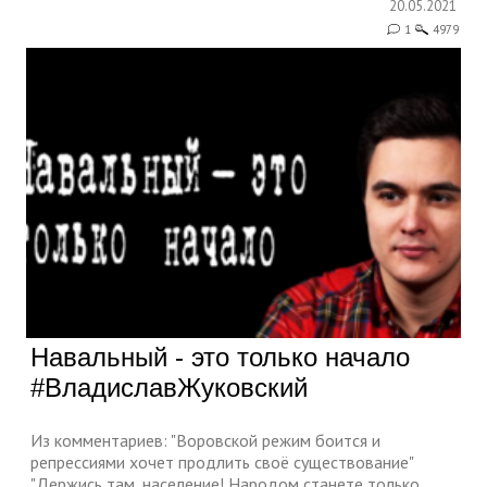
20.05.2021
1
4979
Навальный - это только начало
#ВладиславЖуковский
Из комментариев: "Воровской режим боится и
репрессиями хочет продлить своё существование"
"Держись там, население! Народом станете только