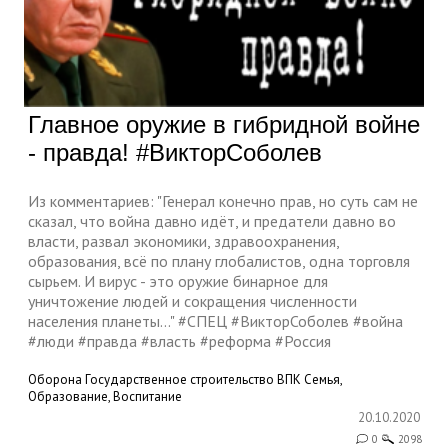
Главное оружие в гибридной войне
- правда! #ВикторСоболев
Из комментариев: "Генерал конечно прав, но суть сам не
сказал, что война давно идёт, и предатели давно во
власти, развал экономики, здравоохранения,
образования, всё по плану глобалистов, одна торговля
сырьем. И вирус - это оружие бинарное для
уничтожение людей и сокращения численности
населения планеты..." #СПЕЦ #ВикторСоболев #война
#люди #правда #власть #реформа #Россия
Оборона
Государственное строительство
ВПК
Семья,
Образование, Воспитание
20.10.2020
0
2098