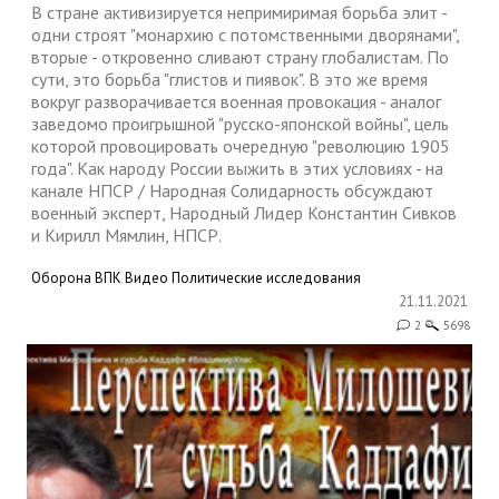
В стране активизируется непримиримая борьба элит -
одни строят "монархию с потомственными дворянами",
вторые - откровенно сливают страну глобалистам. По
сути, это борьба "глистов и пиявок". В это же время
вокруг разворачивается военная провокация - аналог
заведомо проигрышной "русско-японской войны", цель
которой провоцировать очередную "революцию 1905
года". Как народу России выжить в этих условиях - на
канале НПСР / Народная Солидарность обсуждают
военный эксперт, Народный Лидер Константин Сивков
и Кирилл Мямлин, НПСР.
Оборона
ВПК
Видео
Политические исследования
21.11.2021
2
5698