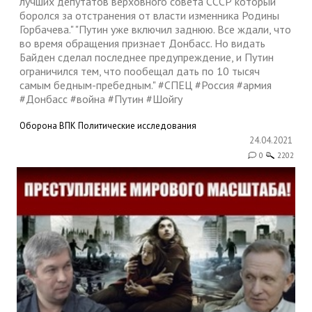
лучших депутатов верховного совета СССР который
боролся за отстранения от власти изменника Родины
Горбачева." "Путин уже включил заднюю. Все ждали, что
во время обращения признает Донбасс. Но видать
Байден сделал последнее предупреждение, и Путин
ограничился тем, что пообещал дать по 10 тысяч
самым бедным-пребедным." #СПЕЦ​ #Россия​ #армия​
#Донбасс​ #война​ #Путин​ #Шойгу
Оборона
ВПК
Политические исследования
24.04.2021
0
2202