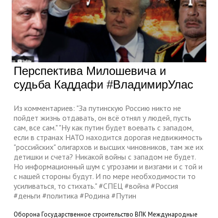
Перспектива Милошевича и
судьба Каддафи #ВладимирУлас
Из комментариев: "За путинскую Россию никто не
пойдет жизнь отдавать, он всё отнял у людей, пусть
сам, все сам." "Ну как путин будет воевать с западом,
если в странах НАТО находится дорогая недвижимость
"российских" олигархов и высших чиновников, там же их
детишки и счета? Никакой войны с западом не будет.
Но информационный шум с угрозами и визгами и с той и
с нашей стороны будут. И по мере необходимости то
усиливаться, то стихать." #СПЕЦ​ #война​ #Россия​
#деньги​ #политика​ #Родина​ #Путин
Оборона
Государственное строительство
ВПК
Международные