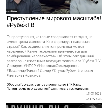
Преступление мирового масштаба!
#РубежТВ
Те преступления, которые совершаются сегодня, не
имеют срока давности. Кто формирует пандемию
страха? Как осуществляется промывка мозгов
населению? Какие технологии применяются для
зомбирования человечества? Об этом сегодняшний
разговор - с известным ведущим телеканала "Рубеж ТВ"
Дамиром. #НПСР​ #НароднаяСолидарность​
#ВладимирФилин​ #Дамир​ #СтудияРубеж​ #геноцид
#интернет #цензура
Оборона
Государственное строительство
ВПК
Наука
Политические исследования
Политические исследования
13.03.2021
1
3581