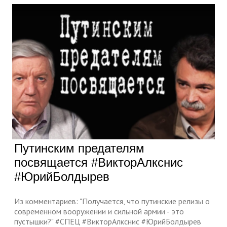
Путинским предателям
посвящается #ВикторАлкснис
#ЮрийБолдырев
Из комментариев: "Получается, что путинские релизы о
современном вооружении и сильной армии - это
пустышки?" #СПЕЦ #ВикторАлкснис #ЮрийБолдырев