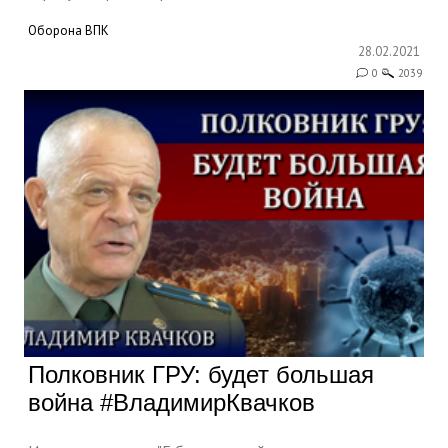
Оборона
ВПК
28.02.2021
0
2039
Полковник ГРУ: будет большая
война #ВладимирКвачков