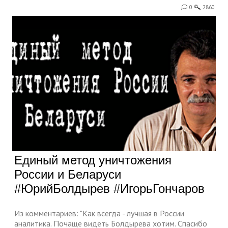
0
2860
Единый метод уничтожения
России и Беларуси
#ЮрийБолдырев #ИгорьГончаров
Из комментариев: "Как всегда - лучшая в России
аналитика. Почаще видеть Болдырева хотим. Спасибо