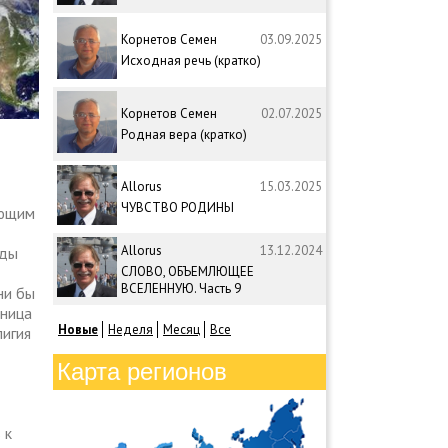
Корнетов Семен
03.09.2025
Исходная речь (кратко)
Корнетов Семен
02.07.2025
Родная вера (кратко)
Allorus
15.03.2025
ЧУВСТВО РОДИНЫ
ающим
Allorus
13.12.2024
оды
СЛОВО, ОБЪЕМЛЮЩЕЕ
ВСЕЛЕННУЮ. Часть 9
ни бы
аница
Новые
Неделя
Месяц
Все
лигия
Карта регионов
 к