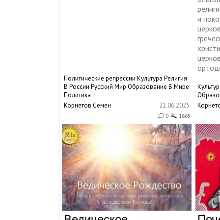
религи
и поко
церко
гречес
христи
церков
ортодо
Политические репрессии
Культура
Религия
В России
Русский Мир
Образование
В Мире
Культур
Политика
Образо
Корнетов Семен
21.06.2025
Корнет
0
1865
Ведическое
Поч