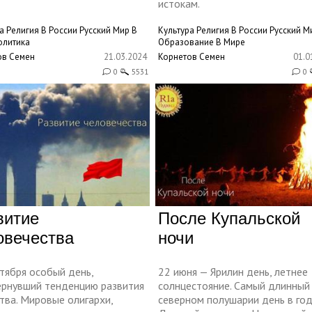
истокам.
а
Религия
В России
Русский Мир
В
Культура
Религия
В России
Русский М
олитика
Образование
В Мире
ов Семен
21.03.2024
Корнетов Семен
01.0
0
5531
0
витие
После Купальской
овечества
ночи
тября особый день,
22 июня — Ярилин день, летнее
ернувший тенденцию развития
солнцестояние. Самый длинный
тва. Мировые олигархи,
северном полушарии день в год