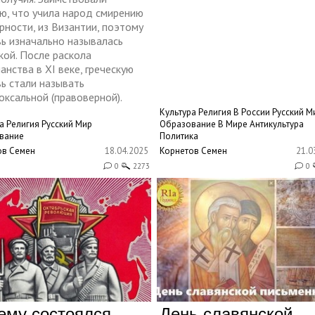
ю, что учила народ смирению
рности, из Византии, поэтому
вь изначально называлась
кой. После раскола
анства в XI веке, греческую
ь стали называть
ксальной (правоверной).
Культура
Религия
В России
Русский М
а
Религия
Русский Мир
Образование
В Мире
Антикультура
вание
Политика
ов Семен
18.04.2025
Корнетов Семен
21.0
0
2273
0
ему состоялся
День славянской