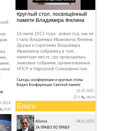
Круглый стол, посвящённый
памяти Владимира Филина
ской
16 июля 2022 года - ровно год, как не
Дню
стало Владимира Ивановича Филина.
дия
Друзья и соратники Владимира
й
Ивановича собрались в том,
ука
памятном месте, где проводились
ии,
знаковые собрания, организованные
аине,
НПСР и Народной Солидарностью.
роена
е
Съезды, конференции и круглые столы
Видео
Конференции
Светлой памяти
15.07.2022
ир
5
18174
5.2024
Блоги
5525
Allorus
04.11.2025
ЗА ПРАВО ПО ПРАВУ