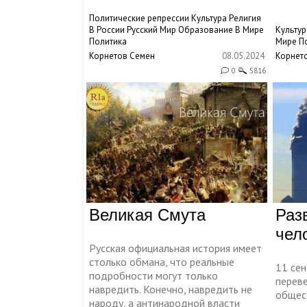
Политические репрессии
Культура
Религия
В России
Русский Мир
Образование
В Мире
Культур
Политика
Мире
П
Корнетов Семен
08.05.2024
Корнет
0
5816
Великая Смута
Раз
чел
Русская официальная история имеет
столько обмана, что реальные
11 сен
подробности могут только
перев
навредить. Конечно, навредить не
общес
народу, а антинародной власти