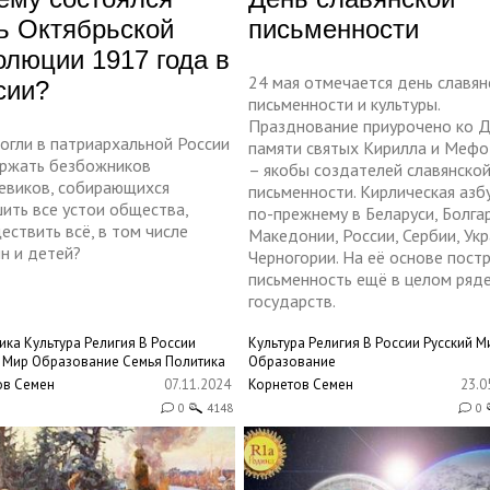
ь Октябрьской
письменности
олюции 1917 года в
24 мая отмечается день славян
сии?
письменности и культуры.
Празднование приурочено ко 
огли в патриархальной России
памяти святых Кирилла и Мефо
ржать безбожников
– якобы создателей славянско
евиков, собирающихся
письменности. Кирлическая азб
ить все устои общества,
по-прежнему в Беларуси, Болгар
ствить всё, в том числе
Македонии, России, Сербии, Укр
н и детей?
Черногории. На её основе пост
письменность ещё в целом ряд
государств.
ика
Культура
Религия
В России
Культура
Религия
В России
Русский М
й Мир
Образование
Семья
Политика
Образование
ов Семен
07.11.2024
Корнетов Семен
23.0
0
4148
0