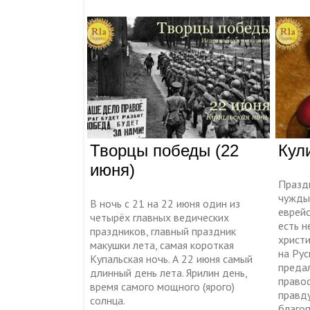
Творцы победы (22
Кул
июня)
Празд
чужды
В ночь с 21 на 22 июня один из
еврейс
четырёх главных ведических
есть н
праздников, главный праздник
христ
макушки лета, самая короткая
на Рус
Купальская ночь. А 22 июня самый
преда
длинный день лета. Ярилин день,
правос
время самого мощного (ярого)
правду
солнца.
благо