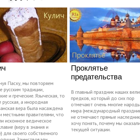
ич
Проклятье
предательства
нуя Пасху, мы повторяем
е русским традиции,
В главный праздник наших вели
кие и греческие. Языческая, то
предков, который до сих пор
е русская, а инородная
отмечают очень многие народ
ианская вера была насаждена
мира (международный праздник
и местными правителями, что
не отмечают прямые наследники
ли исконное ведическое
хочу понять, почему мы оказали
лавие (веру в знания и
текущей ситуации.
) для своего собственного
получия. Заимствовали