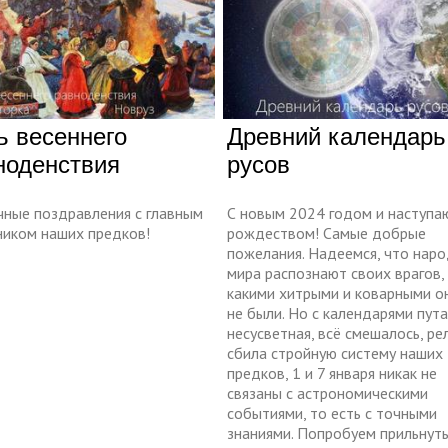
ь весеннего
Древний календарь
ноденствия
русов
чные поздравления с главным
С новым 2024 годом и наступ
ником наших предков!
рождеством! Самые добрые
пожелания. Надеемся, что нар
мира распознают своих врагов,
какими хитрыми и коварными о
не были. Но с календарями пут
несусветная, всё смешалось, ре
сбила стройную систему наших
предков, 1 и 7 января никак не
связаны с астрономическими
событиями, то есть с точными
знаниями. Попробуем прильнуть