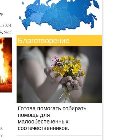
ир
1.2024
5633
Благотворение
Готова помогать собирать
помощь для
малообеспеченных
 в
соотечественников.
у.