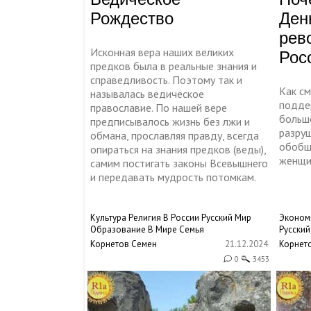
Рождество
Ден
рев
Исконная вера наших великих
Рос
предков была в реальные знания и
справедливость. Поэтому так и
Как см
называлась ведическое
подде
православие. По нашей вере
больш
предписывалось жизнь без лжи и
разруш
обмана, прославляя правду, всегда
обобще
опираться на знания предков (веды),
женщи
самим постигать законы Всевышнего
и передавать мудрость потомкам.
Культура
Религия
В России
Русский Мир
Эконом
Образование
В Мире
Семья
Русски
Корнетов Семен
21.12.2024
Корнет
0
3453