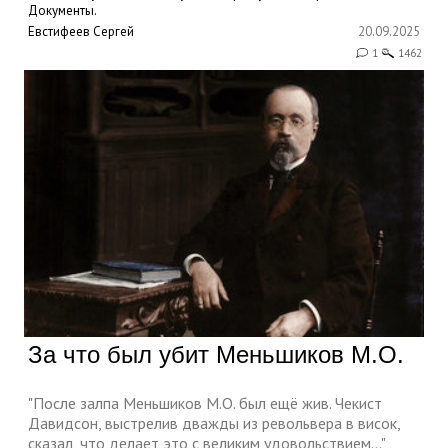
Документы.
Евстифеев Сергей
20.09.2025
1
1462
За что был убит Меньшиков М.О.
"После залпа Меньшиков М.О. был ещё жив. Чекист
Давидсон, выстрелив дважды из револьвера в висок,
сказал, что делает это с великим удовольствием..."