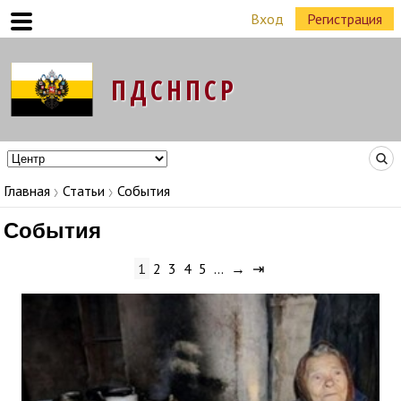
Вход
Регистрация
Команда Народных Лидеров в регионах
Главная
Статьи
События
События
1
2
3
4
5
…
→
⇥