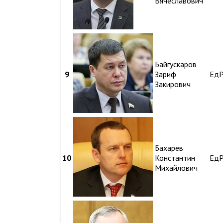
Вячеславович
Байгускаров
9
Зариф
Ед
Закирович
Бахарев
10
Константин
Ед
Михайлович