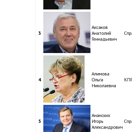
Аксаков
3
Анатолий
Спр
Геннадьевич
Алимова
4
Ольга
КП
Николаевна
Ананских
5
Игорь
Спр
Александрович