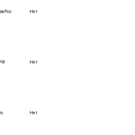
авРос
Нет
РФ
Нет
Ро
Нет