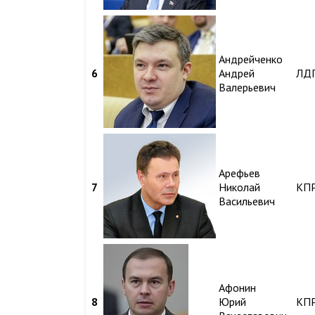
Андрейченко
6
Андрей
ЛД
Валерьевич
Арефьев
7
Николай
КП
Васильевич
Афонин
8
Юрий
КП