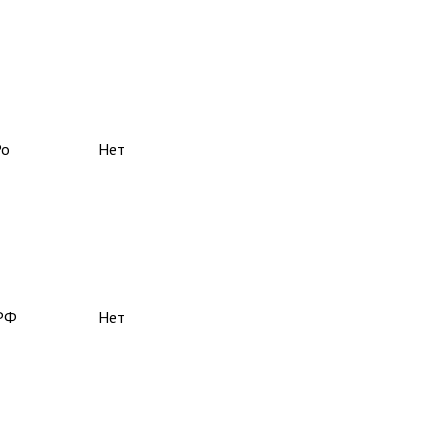
Ро
Нет
РФ
Нет