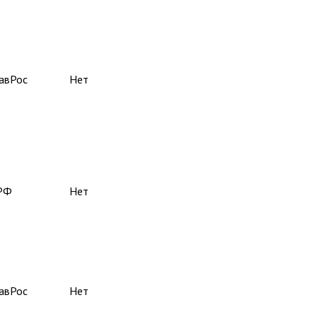
авРос
Нет
РФ
Нет
авРос
Нет