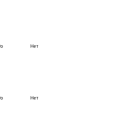
Ро
Нет
Ро
Нет