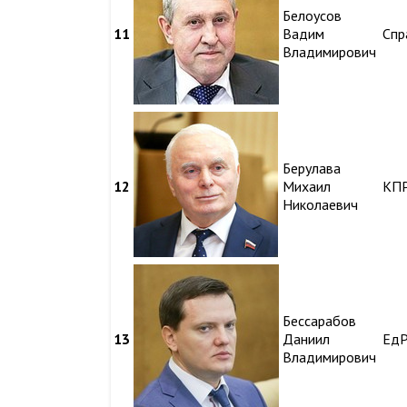
Белоусов
11
Вадим
Спр
Владимирович
Берулава
12
Михаил
КП
Николаевич
Бессарабов
13
Даниил
Ед
Владимирович