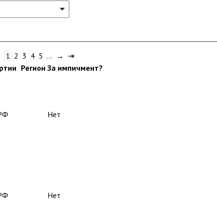
1
2
3
4
5
…
→
⇥
ртии
Регион
За импичмент?
РФ
Нет
РФ
Нет