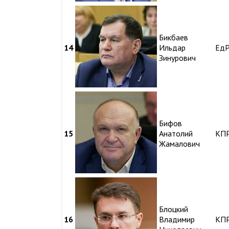
Бикбаев
14
Ильдар
Ед
Зинурович
Бифов
15
Анатолий
КП
Жамалович
Блоцкий
16
Владимир
КП