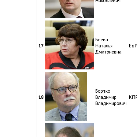
Николаевич
Боева
17
Наталья
Ед
Дмитриевна
Бортко
18
Владимир
КП
Владимирович