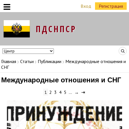
Вход
Регистрация
Команда Народных Лидеров в регионах
Главная
Статьи
Публикации
Международные отношения и
СНГ
Международные отношения и СНГ
1
2
3
4
5
…
→
⇥