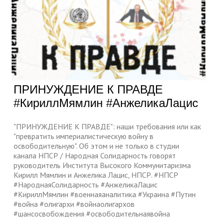
ПРИНУЖДЕНИЕ К ПРАВДЕ
#КириллМямлин #АнжеликаЛацис
"ПРИНУЖДЕНИЕ К ПРАВДЕ": наши требования или как
"превратить империалистическую войну в
освободительную". Об этом и не только в студии
канала НПСР / Народная Солидарность говорят
руководитель Института Высокого Коммунитаризма
Кирилл Мямлин и Анжелика Лацис, НПСР. #НПСР
#НароднаяСолидарность #АнжеликаЛацис
#КириллМямлин #военнаяаналитика #Украина #Путин
#война #олигархи #войнаолигархов
#шансосвобождения #освободительнаявойна