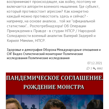
воспринимают происходящее, как войну, поэтому не
включается алгоритм военного мышления. Где субъект,
который противостоит агрессии? Как конкретно
каждый можно противостоять здесь и сейчас? -
например, на основе анализа... той же "официальной
статистики"... Роспотребнадзора! Об Операции
Принуждения к Правде - в студии НПСР / Народной
Солидарности военный аналитик Валерий Задерей и
Кирилл Мямлин, НПСР.
Здоровье и демография
Оборона
Международные отношения и
СНГ
Видео
Статистический мониторинг
Политические
исследования
Политические исследования
07.12.2021
2
6862