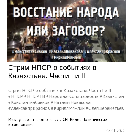
Стрим НПСР о событиях в
Казахстане. Части I и II
Стрим НПСР о событиях в Казахстане. Части I и II
#НПСР #НПСРТВ #НароднаяСолидарность #Казахстан
#КонстантинСивков #НатальяНовакова
#АлександрКраснов #КириллМямлин #ОлегШереметьев
Международные отношения и СНГ
Видео
Политические
исследования
08.01.2022