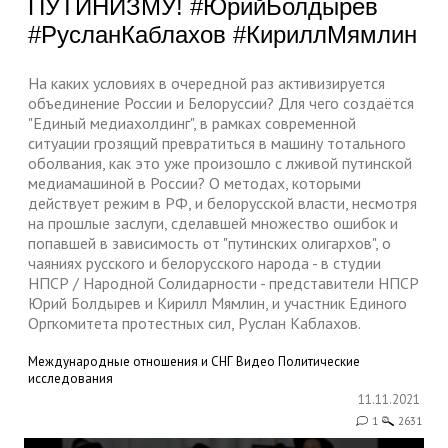
ПУТИНИЗМУ! #ЮрийБолдырев
#РусланКаблахов #КириллМямлин
На каких условиях в очередной раз активизируется
объединение России и Белоруссии? Для чего создаётся
"Единый медиахолдинг", в рамках современной
ситуации грозящий превратиться в машину тотального
оболвания, как это уже произошло с лживой путинской
медиамашиной в России? О методах, которыми
действует режим в РФ, и белорусской власти, несмотря
на прошлые заслуги, сделавшей множество ошибок и
попавшей в зависимость от "путинских олигархов", о
чаяниях русского и белорусского народа - в студии
НПСР / Народной Солидарности - представители НПСР
Юрий Болдырев и Кирилл Мямлин, и участник Единого
Оргкомитета протестных сил, Руслан Каблахов.
Международные отношения и СНГ
Видео
Политические
исследования
11.11.2021
1
2631