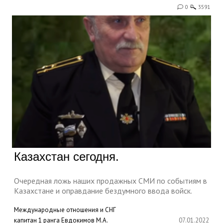
0
3591
Казахстан сегодня.
Очередная ложь наших продажных СМИ по событиям в
Казахстане и оправдание бездумного ввода войск.
Международные отношения и СНГ
капитан 1 ранга Евдокимов М.А.
07.01.2022