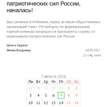
патриотических сил России,
началась!
Выступление В.И.Филина, перед активом общественных
организаций Санкт-Петербурга, по формированию
единой команды кандидата в президенты страны, от
национально-патриотических сил России
Цели и Задачи
Филин Владимир
04.09.2017
6
15066
7 августа 2026
Пн
Вт
Ср
Чт
Пт
Сб
Вс
27
28
29
30
31
1
2
3
4
5
6
7
8
9
10
11
12
13
14
15
16