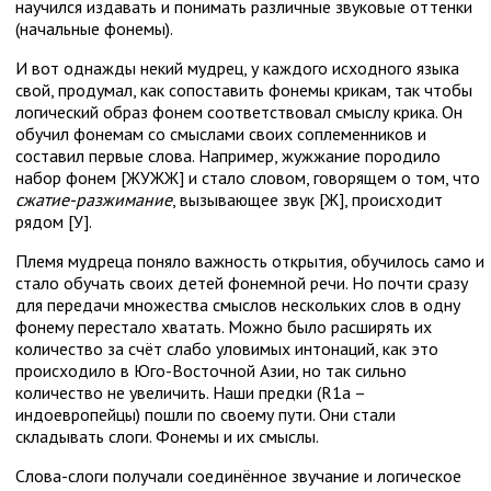
научился издавать и понимать различные звуковые оттенки
(начальные фонемы).
И вот однажды некий мудрец, у каждого исходного языка
свой, продумал, как сопоставить фонемы крикам, так чтобы
логический образ фонем соответствовал смыслу крика. Он
обучил фонемам со смыслами своих соплеменников и
составил первые слова. Например, жужжание породило
набор фонем [ЖУЖЖ] и стало словом, говорящем о том, что
сжатие-разжимание
, вызывающее звук [Ж], происходит
рядом [У].
Племя мудреца поняло важность открытия, обучилось само и
стало обучать своих детей фонемной речи. Но почти сразу
для передачи множества смыслов нескольких слов в одну
фонему перестало хватать. Можно было расширять их
количество за счёт слабо уловимых интонаций, как это
происходило в Юго-Восточной Азии, но так сильно
количество не увеличить. Наши предки (R1a –
индоевропейцы) пошли по своему пути. Они стали
складывать слоги. Фонемы и их смыслы.
Слова-слоги получали соединённое звучание и логическое