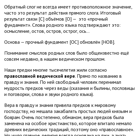
Обратный слог не всегда имеет противоположное значение,
часто это результат действия прямого слога. Итоговый
результат связи [С] объёмов [О] — это «прочный
фундамент». Слова родного языка подтверждают это:
осмысление, остов, остров, острог, ось…
Основа — прочный фундамент [ОС] обновлён [НОВ].
Понимание смыслов родных слов было общеизвестно ещё
совсем недавно, в нашем ведическом прошлом.
Наши предки многие тысячелетия жили согласно
православной ведической вере
. Прямо по названию в
правду и знания. По ней свободный человек перенимал
мудрость предков через веды (сказания и былины, пословицы
и поговорки, слова и звуки родного языка).
Вера в правду и знания привела предков к мировому
господству, но мешала закабалять простых людей князьям и
боярам. Очень постепенно, обманом, вера предков была
заменена на особое христианство, которое впитало немало
древних ведических традиций, поэтому оно «православное».
Но ушло главное, религия всегда основана на лжи, а знать