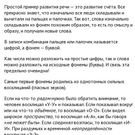
Простой пример развития речи — это развитие счёта. Все
прекрасно знают, что изначально все люди складывали и
вычитали на пальцах и палочках. Так вот, слова изначально
складывали из фонем похожим образом, то есть по смыслу и
образу, и получали новые слова.
В записи комбинация пальцев или палочек называется
цифрой, а фонем — буквой.
Как числа можно разложить на простые цифры, так и слова
можно разложить на исходные фонемы (буквы). И связь эта
предельно очевидна!
Самые первые фонемы родились из однотонных сильных
восклицаний (гласных звуков).
Если на что-то
рядом
нужно было обратить внимание, то
человек восклицал «У-У» и показывал. Если показывал вокруг
или на что-то
объёмное
, то восклицал «О-О». Если видел
широкое
пространство
, то восклицал «А-А», как бы говоря
«
не может быть
». Если
соединял
возгласы, то восклицал «И-
И». При раздумьях и временной
неопределённости
восклицал «Э-Э».