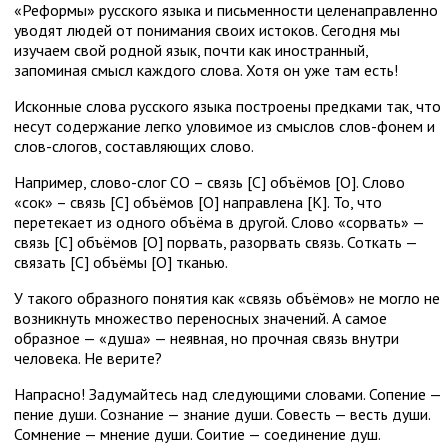
«Реформы» русского языка и письменности целенаправленно
уводят людей от понимания своих истоков. Сегодня мы
изучаем свой родной язык, почти как иностранный,
запоминая смысл каждого слова. Хотя он уже там есть!
Исконные слова русского языка построены предками так, что
несут содержание легко уловимое из смыслов слов-фонем и
слов-слогов, составляющих слово.
Например, слово-слог СО – связь [С] объёмов [О]. Слово
«сок» – связь [С] объёмов [О] направлена [К]. То, что
перетекает из одного объёма в другой. Слово «сорвать» —
связь [С] объёмов [О] порвать, разорвать связь. Соткать —
связать [С] объёмы [О] тканью.
У такого образного понятия как «связь объёмов» не могло не
возникнуть множество переносных значений. А самое
образное — «душа» — неявная, но прочная связь внутри
человека. Не верите?
Напрасно! Задумайтесь над следующими словами. Сопение —
пение души. Сознание — знание души. Совесть — весть души.
Сомнение — мнение души. Соитие — соединение душ.