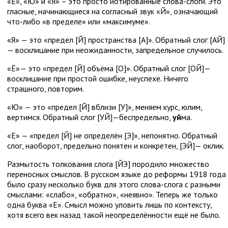
«Е», «Ю» и «Я» – это просто йотированные слова-слоги. Это
гласные, начинающиеся на согласный звук «Й», означающий
что-либо «в пределе» или «максимуме».
«Я» — это «предел [Й] пространства [А]». Обратный слог [АЙ]
— восклицание при неожиданности, запредельное случилось.
«Ё»— это «предел [Й] объёма [О]». Обратный слог [ОЙ]—
восклицание при простой ошибке, неуспехе. Ничего
страшного, повторим.
«Ю» — это «предел [Й] вблизи [У]», меняем курс, юлим,
вертимся. Обратный слог [УЙ]—беспредельно,
уй
ма.
«Е» — «предел [Й] не определён [Э]», непонятно. Обратный
слог, наоборот, предельно понятен и конкретен, [ЭЙ]— оклик.
Размытость толкования слога [ЙЭ] породило множество
переносных смыслов. В русском языке до реформы 1918 года
было сразу несколько букв для этого слова-слога с разными
смыслами: «слабо», «обратно», «неявно». Теперь же только
одна буква «Е». Смысл можно уловить лишь по контексту,
хотя всего век назад такой неопределённости ещё не было.