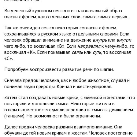
Выделенный курсивом смысл и есть изначальный образ
гласных фонем, как отдельных слов, самых-самых первых.
Так же очевиден смысл некоторых согласных фонем,
сохранившихся в русском языке отдельными словами. Если
человек обращал внимание на движение
внутрь
или
внутри
чего либо, то восклицал «В». Если
направлял
к чему-либо, то
восклицал «К». Если показывал
связь
или
суть
, то восклицал
«С».
Попробуем воспроизвести развитие речи по шагам.
Сначала предок человека, как и любое животное, слушал и
понимал звуки природы. Кричал и жестикулировал.
Затем стал создавать новые крики, с мимикой и жестами, что
повторяли и дополняли смысл. Некоторые жители в
открытых местностях умели передавать смыслы движением
(танцами). Но возможности были ограничены.
Далее предки человека развили взаимопонимание. Они
обучали детей новым крикам и жестам. Человек постепенно