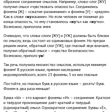
образное соединение смыслов. Например, слово-слог [ЖУ]
получил смысл «чувствовать опасность». Соединились
фонема [Ж] – «сжатие-разжимание» и фонема [У] – «рядом».
Как в слове «
жу
жжание». Но если человек не понимал до
конца опасность, то ему становилось «
жу
ть» как «
жу
тко».
Возможно, приползла змея.
Очевидно, что слова-слоги [ЖУ] и [УЖ] должны быть близки
по смыслу, ведь состоят из одинаковых фонем. Но предки
решили иначе, обратный слог [УЖ], где гласный звук вначале,
получил обратный смысл – «чувство безопасности».
Возможно, приполз
уж
!
Так речь получила множество смыслов, используя минимум
фонем! В русском языке, прямом наследнике
индоевропейского, всего 23 фонемы, 5 из них гласные.
Постойте, но гласных букв в русском языке – десять! Букв.
Фонем в два раза меньше!
Буква «Ы» – это вариант фонемы «И» – соединение. Краткое
и твёрдое произношение даёт краткий и твёрдый
(однократный) смысл. Однократное соединение. Буквы «Ё»,