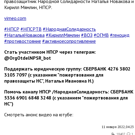
правозащитник Народной Солидарности Наталья Новакова и
Кирилл Мямлин, НПСР.
vimeo.com
#НПСР
#НПСРТВ
#НароднаяСолидарность
#НатальяНовакова
#КириллМямлин
#ВОЗ
#ОГМВ
#геноцид
#противостояние
#активноесопротивление
Стать участником НПСР через телеграм:
@OrgOtdelNPSR_bot
Поддержать юридическую группу: СБЕРБАНК 4276 3802
3105 7097 (с указанием "пожертвования для
правозащиты НС", Наталья Ивановна Н.)
Помочь каналу НПСР /НароднаяСолидарность: СБЕРБАНК
5336 6901 6848 3248 (с указанием "пожертвования для
НС")
Смотреть анонс видео на ютубе:
11 января 2022, 04:23
18407
1