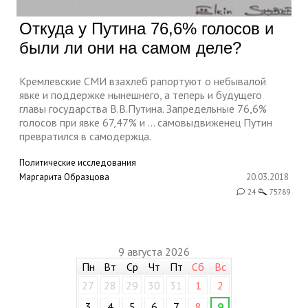
Откуда у Путина 76,6% голосов и
были ли они на самом деле?
Кремлевские СМИ взахлеб рапортуют о небывалой
явке и поддержке нынешнего, а теперь и будущего
главы государства В.В.Путина. Запредельные 76,6%
голосов при явке 67,47% и … самовыдвиженец Путин
превратился в самодержца.
Политические исследования
Маргарита Образцова
20.03.2018
24
75789
9 августа 2026
Пн
Вт
Ср
Чт
Пт
Сб
Вс
27
28
29
30
31
1
2
3
4
5
6
7
8
9