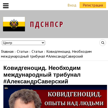
Вход
Регистрация
Команда Народных Лидеров в регионах
Главная
Статьи
Статьи
Ковидгеноцид. Необходим
международный трибунал #АлександрСаверский
Ковидгеноцид. Необходим
международный трибунал
#АлександрСаверский