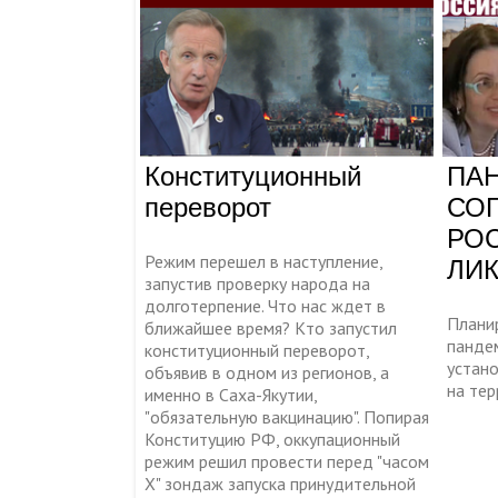
Конституционный
ПА
переворот
СО
РОС
Режим перешел в наступление,
ЛИ
запустив проверку народа на
долготерпение. Что нас ждет в
Планир
ближайшее время? Кто запустил
панде
конституционный переворот,
устан
объявив в одном из регионов, а
на тер
именно в Саха-Якутии,
"обязательную вакцинацию". Попирая
Конституцию РФ, оккупационный
режим решил провести перед "часом
Х" зондаж запуска принудительной