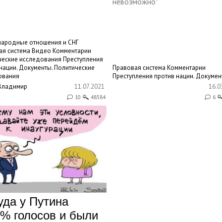
невозможно"
ародные отношения и СНГ
ая система
Видео
Комментарии
ческие исследования
Преступления
нации. Документы.
Политические
Правовая система
Комментарии
ования
Преступления против нации. Докумен
Владимир
11.07.2021
16.0
10
48584
6
уда у Путина
6% голосов и были