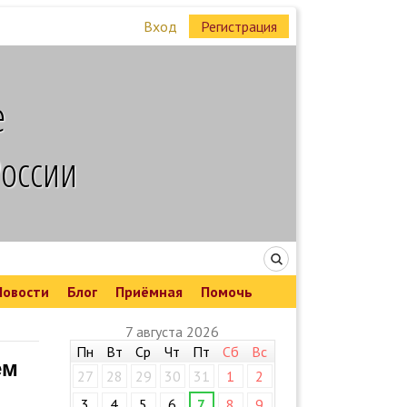
Вход
Регистрация
е
России
Новости
Блог
Приёмная
Помочь
7 августа 2026
Пн
Вт
Ср
Чт
Пт
Сб
Вс
ём
27
28
29
30
31
1
2
3
4
5
6
7
8
9