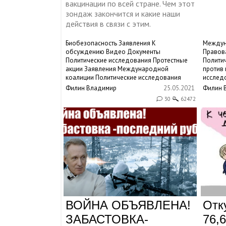
вакцинации по всей стране. Чем этот
зондаж закончится и какие наши
действия в связи с этим.
Биобезопасность
Заявления
К
Междун
обсуждению
Видео
Документы
Правов
Политические исследования
Протестные
Полити
акции
Заявления Международной
против 
коалиции
Политические исследования
исслед
Филин Владимир
25.05.2021
Филин 
30
62472
ВОЙНА ОБЪЯВЛЕНА!
Отк
ЗАБАСТОВКА-
76,