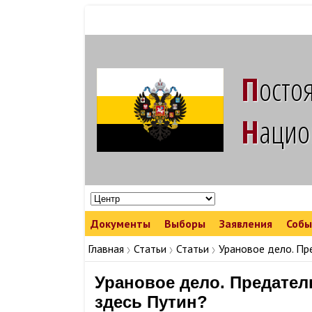
Посто
наци
Документы
Выборы
Заявления
Собы
Команда Народных Лидеров
Команда Народных Лидеров в регионах
Съезды, конфе
Репрессии режима
Главная
Статьи
Статьи
Урановое дело. Пр
Урановое дело. Предател
здесь Путин?