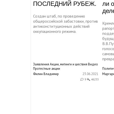
ПОСЛЕДНИЙ РУБЕЖ.
ли 
дел
Создан штаб, по проведению
общероссийской забастовки, против
Кремл
антиконституционных действий
рапор
оккупационного режима.
подде
будущ
В.В.Пу
голосо
самов
превр
Заявления
Акции, митинги и шествия
Видео
Протестные акции
Полити
Филин Владимир
23.06.2021
Маргар
9
46233