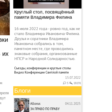
Круглый стол, посвящённый
памяти Владимира Филина
16 июля 2022 года - ровно год, как не
стало Владимира Ивановича Филина.
Друзья и соратники Владимира
вки
Ивановича собрались в том,
памятном месте, где проводились
 их
знаковые собрания, организованные
НПСР и Народной Солидарностью.
Съезды, конференции и круглые столы
Видео
Конференции
Светлой памяти
15.07.2022
ем
5
18191
Блоги
преля
дут
и
Allorus
04.11.2025
ЗА ПРАВО ПО ПРАВУ