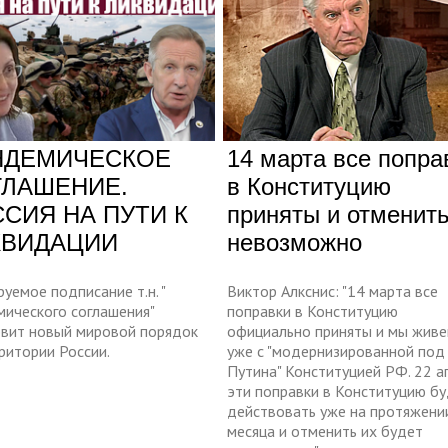
НДЕМИЧЕСКОЕ
14 марта все попра
ГЛАШЕНИЕ.
в Конституцию
СИЯ НА ПУТИ К
приняты и отменить
КВИДАЦИИ
невозможно
уемое подписание т.н. "
Виктор Алкснис: "14 марта все
мического соглашения"
поправки в Конституцию
овит новый мировой порядок
официально приняты и мы жив
ритории России.
уже с "модернизированной под
Путина" Конституцией РФ. 22 а
эти поправки в Конституцию бу
действовать уже на протяжени
месяца и отменить их будет