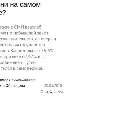
они на самом
е?
евские СМИ взахлеб
туют о небывалой явке и
ржке нынешнего, а теперь и
его главы государства
тина. Запредельные 76,6%
в при явке 67,47% и …
ыдвиженец Путин
атился в самодержца.
ческие исследования
ита Образцова
20.03.2018
24
75784