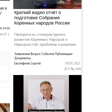
ал в
Краткий видео отчёт о
"
подготовке Собрания
Коренных народов России
0, 04:38
Приоритеты этнокультурного
94
1
развития Коренных Народов и
Народностей: проблемы и решения
Заявления
Видео
События
Публикации
Документы
Евстифеев Сергей
30.05.2025
0
2668