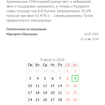
Кремлевские СМИ взахлеб рапортуют о небывалой
явке и поддержке нынешнего, а теперь и будущего
главы государства В.В.Путина. Запредельные 76,6%
голосов при явке 67,47% и … самовыдвиженец Путин
превратился в самодержца.
Политические исследования
Маргарита Образцова
20.03.2018
24
75789
9 августа 2026
Пн
Вт
Ср
Чт
Пт
Сб
Вс
27
28
29
30
31
1
2
3
4
5
6
7
8
9
10
11
12
13
14
15
16
17
18
19
20
21
22
23
24
25
26
27
28
29
30