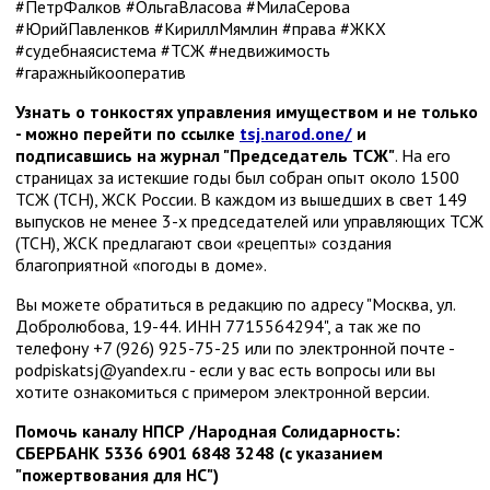
#ПетрФалков #ОльгаВласова #МилаСерова
#ЮрийПавленков #КириллМямлин #права #ЖКХ
#судебнаясистема #ТСЖ #недвижимость
#гаражныйкооператив
Узнать о тонкостях управления имуществом и не только
- можно перейти по ссылке
tsj.narod.one/
и
подписавшись на журнал "Председатель ТСЖ"
. На его
страницах за истекшие годы был собран опыт около 1500
ТСЖ (ТСН), ЖСК России. В каждом из вышедших в свет 149
выпусков не менее 3-х председателей или управляющих ТСЖ
(ТСН), ЖСК предлагают свои «рецепты» создания
благоприятной «погоды в доме».
Вы можете обратиться в редакцию по адресу "Москва, ул.
Добролюбова, 19-44. ИНН 7715564294", а так же по
телефону +7 (926) 925-75-25 или по электронной почте -
podpiskatsj@yandex.ru - если у вас есть вопросы или вы
хотите ознакомиться с примером электронной версии.
Помочь каналу НПСР /Народная Солидарность:
СБЕРБАНК 5336 6901 6848 3248 (с указанием
"пожертвования для НС")