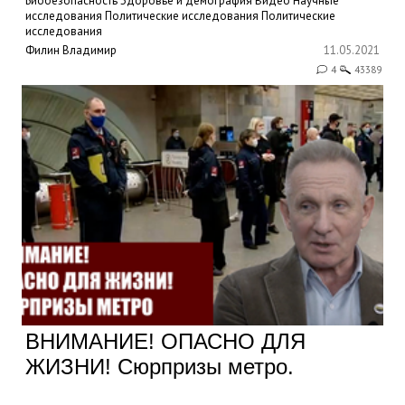
Биобезопасность
Здоровье и демография
Видео
Научные
исследования
Политические исследования
Политические
исследования
Филин Владимир
11.05.2021
4
43389
ВНИМАНИЕ! ОПАСНО ДЛЯ
ЖИЗНИ! Сюрпризы метро.