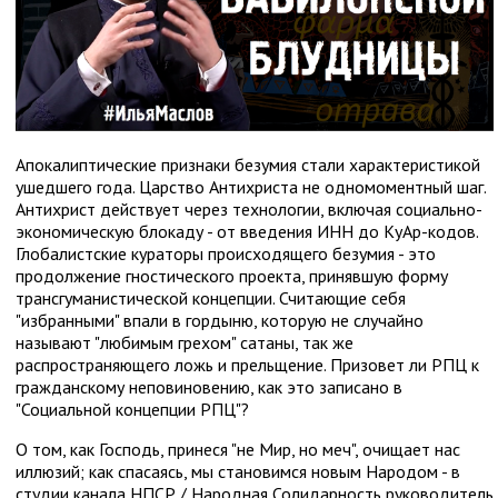
Апокалиптические признаки безумия стали характеристикой
ушедшего года. Царство Антихриста не одномоментный шаг.
Антихрист действует через технологии, включая социально-
экономическую блокаду - от введения ИНН до КуАр-кодов.
Глобалистские кураторы происходящего безумия - это
продолжение гностического проекта, принявшую форму
трансгуманистической концепции. Считающие себя
"избранными" впали в гордыню, которую не случайно
называют "любимым грехом" сатаны, так же
распространяющего ложь и прельщение. Призовет ли РПЦ к
гражданскому неповиновению, как это записано в
"Социальной концепции РПЦ"?
О том, как Господь, принеся "не Мир, но меч", очищает нас
иллюзий; как спасаясь, мы становимся новым Народом - в
студии канала НПСР / Народная Солидарность руководитель