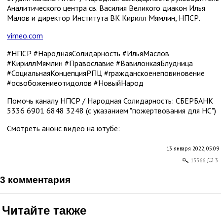
Аналитического центра св. Василия Великого диакон Илья
Малов и директор Института ВК Кирилл Мямлин, НПСР.
vimeo.com
#НПСР #НароднаяСолидарность #ИльяМаслов
#КириллМямлин #Православие #ВавилонкаяБлудница
#СоциальнаяКонцепцияРПЦ #гражданскоенеповиновение
#освобожениеотидолов #НовыйНарод
Помочь каналу НПСР / Народная Солидарность: СБЕРБАНК
5336 6901 6848 3248 (с указанием "пожертвования для НС")
Смотреть анонс видео на ютубе:
13 января 2022, 05:09
15566
3
3 комментария
Читайте также