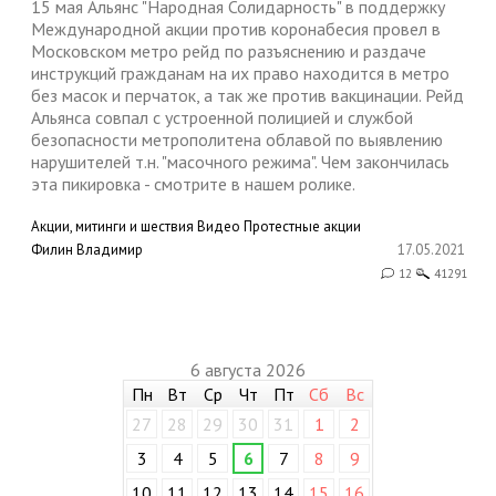
15 мая Альянс "Народная Солидарность" в поддержку
Международной акции против коронабесия провел в
Московском метро рейд по разъяснению и раздаче
инструкций гражданам на их право находится в метро
без масок и перчаток, а так же против вакцинации. Рейд
Альянса совпал с устроенной полицией и службой
безопасности метрополитена облавой по выявлению
нарушителей т.н. "масочного режима". Чем закончилась
эта пикировка - смотрите в нашем ролике.
Акции, митинги и шествия
Видео
Протестные акции
Филин Владимир
17.05.2021
12
41291
6 августа 2026
Пн
Вт
Ср
Чт
Пт
Сб
Вс
27
28
29
30
31
1
2
3
4
5
6
7
8
9
10
11
12
13
14
15
16