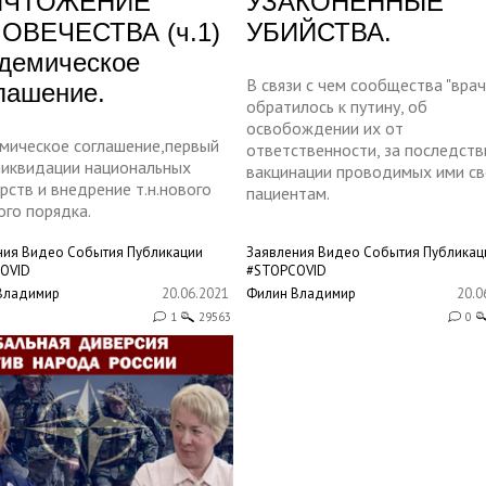
ИЧТОЖЕНИЕ
УЗАКОНЕННЫЕ
ОВЕЧЕСТВА (ч.1)
УБИЙСТВА.
демическое
В связи с чем сообщества "врач
лашение.
обратилось к путину, об
освобождении их от
мическое соглашение,первый
ответственности, за последств
 ликвидации национальных
вакцинации проводимых ими с
рств и внедрение т.н.нового
пациентам.
ого порядка.
ния
Видео
События
Публикации
Заявления
Видео
События
Публикац
OVID
#STOPCOVID
Владимир
20.06.2021
Филин Владимир
20.0
1
29563
0