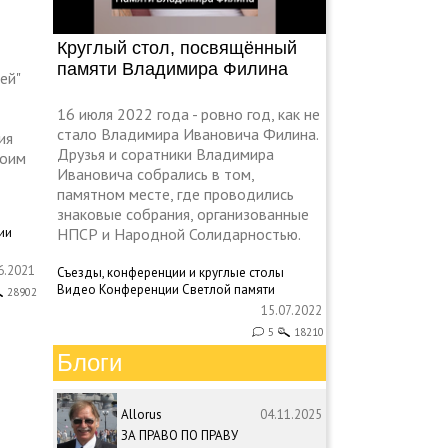
Круглый стол, посвящённый
памяти Владимира Филина
ей"
16 июля 2022 года - ровно год, как не
стало Владимира Ивановича Филина.
ия
Друзья и соратники Владимира
воим
Ивановича собрались в том,
памятном месте, где проводились
знаковые собрания, организованные
НПСР и Народной Солидарностью.
ии
6.2021
Съезды, конференции и круглые столы
Видео
Конференции
Светлой памяти
28902
15.07.2022
5
18210
Блоги
Allorus
04.11.2025
ЗА ПРАВО ПО ПРАВУ