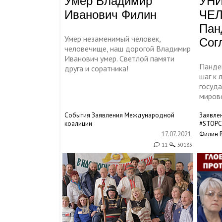
Умер Владимир
УН
Иванович Филин
ЧЕЛ
Пан
Умер незаменимый человек,
Сог
человечище, наш дорогой Владимир
Иванович умер. Светлой памяти
Панде
друга и соратника!
шаг к
госуда
миров
События
Заявления Международной
Заявле
коалиции
#STOPC
17.07.2021
Филин 
11
50183