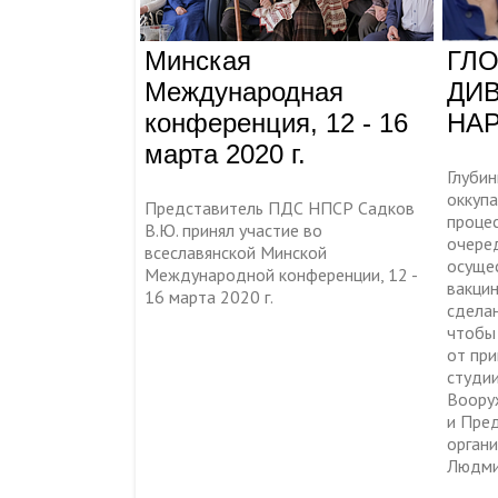
Минская
ГЛ
Международная
ДИ
конференция, 12 - 16
НА
марта 2020 г.
Глубин
оккуп
Представитель ПДС НПСР Садков
процес
В.Ю. принял участие во
очере
всеславянской Минской
осуще
Международной конференции, 12 -
вакци
16 марта 2020 г.
сделан
чтобы
от пр
студи
Воору
и Пре
органи
Людми