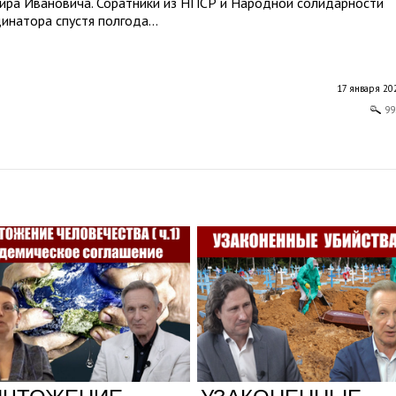
ира Ивановича. Соратники из НПСР и Народной солидарности
инатора спустя полгода...
17 января 202
99