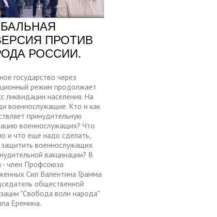
ОБАЛЬНАЯ
ВЕРСИЯ ПРОТИВ
РОДА РОССИИ.
ное государство через
ационный режим продолжает
с ликвидации населения. На
ди военнослужащие. Кто и как
ствляет принудительную
нацию военнослужащих? Что
о и что еще надо сделать,
 защитить военнослужащих
инудительной вакцинации? В
и - член Профсоюза
женных Сил Валентина Грамма
дседатель общественной
зации "Свобода воли народа"
ла Еремина.