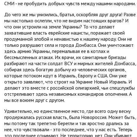
СМИ - не пробудить добрых чувств между нашими народами.
До чего же мы унизились, братья, оскорбляя друг друга! Разве
мы настолько ослепли, что не видим настоящих врагов? И
что они устроили на земле Украины? То что делают
захватившие власть еврейские нацисты, поражает своей
продуманной злобой и ненавистью к нашему народу. Они не
только разрушают села и города Донбасса. Они уничтожают
здесь армию Украины, перемалывая ее в котлах и
бессмысленных атаках. Их врачи, их санитарные бригады
разбирают на части солдат ВСУ и мирных жителей Донбасса,
собирая здесь богатую добычу из человеческих органов,
которые потоком идут в Израиль, Европу и США. Они уже
открыто заявляют, что строят на Украине Новый Израиль. И
делают это вместе с российской олигархией, чьи спецслужбы
отстреливают здесь независимых командиров ополчения. А
мы все воюем друг с другом.
Удивительно, но единственное место, где всего одну весну
продержалась русская власть, была Новороссия. Может быть,
мы потому так трепетно берегли и так яростно дрались за
нее, что чувствовали - это последнее, что у нас есть. Теперь
это последнее отнимают. Не территорию, нет. Они убивают