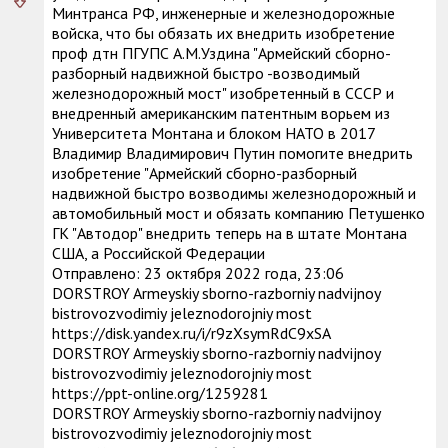
Минтранса РФ, инженерные и железнодорожные
войска, что бы обязать их внедрить изобретение
проф дтн ПГУПС А.М.Уздина "Армейский сборно-
разборный надвижной быстро -возводимый
железнодорожный мост" изобретенный в СССР и
внедренный американским патентным ворьем из
Университета Монтана и блоком НАТО в 2017
Владимир Владимирович Путин помогите внедрить
изобретение "Армейский сборно-разборный
надвижной быстро возводимы железнодорожный и
автомобильный мост и обязать компанию Петушенко
ГК "Автодор" внедрить теперь на в штате Монтана
США, а Российской Федерации
Отправлено: 23 октября 2022 года, 23:06
DORSTROY Armeyskiy sborno-razborniy nadvijnoy
bistrovozvodimiy jeleznodorojniy most
https://disk.yandex.ru/i/r9zXsymRdC9xSA
DORSTROY Armeyskiy sborno-razborniy nadvijnoy
bistrovozvodimiy jeleznodorojniy most
https://ppt-online.org/1259281
DORSTROY Armeyskiy sborno-razborniy nadvijnoy
bistrovozvodimiy jeleznodorojniy most