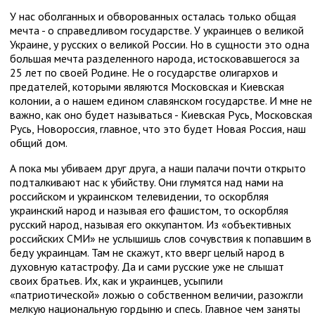
У нас оболганных и обворованных осталась только общая
мечта - о справедливом государстве. У украинцев о великой
Украине, у русских о великой России. Но в сущности это одна
большая мечта разделенного народа, истосковавшегося за
25 лет по своей Родине. Не о государстве олигархов и
предателей, которыми являются Московская и Киевская
колонии, а о нашем едином славянском государстве. И мне не
важно, как оно будет называться - Киевская Русь, Московская
Русь, Новороссия, главное, что это будет Новая Россия, наш
общий дом.
А пока мы убиваем друг друга, а наши палачи почти открыто
подталкивают нас к убийству. Они глумятся над нами на
российском и украинском телевидении, то оскорбляя
украинский народ и называя его фашистом, то оскорбляя
русский народ, называя его оккупантом. Из «объективных
российских СМИ» не услышишь слов сочувствия к попавшим в
беду украинцам. Там не скажут, кто вверг целый народ в
духовную катастрофу. Да и сами русские уже не слышат
своих братьев. Их, как и украинцев, усыпили
«патриотической» ложью о собственном величии, разожгли
мелкую национальную гордыню и спесь. Главное чем заняты