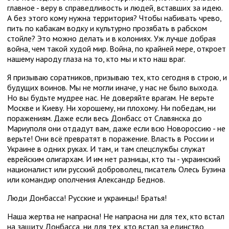
главное - веру в справедливость и людей, вставших за идею.
А без этого кому нужна территория? Чтобы набивать чрево,
пить по кабакам водку и культурно прозябать в рабском
стойле? Это можно делать и в колониях. Уж лучше добрая
война, чем такой худой мир. Война, по крайней мере, откроет
нашему народу глаза на то, кто мы и кто наш враг.
Я призываю соратников, призываю тех, кто сегодня в строю, и
будущих воинов. Мы не могли иначе, у нас не было выхода.
Но вы будьте мудрее нас. Не доверяйте врагам. Не верьте
Москве и Киеву. Ни хорошему, ни плохому. Ни победам, ни
поражениям. Даже если весь Донбасс от Славянска до
Мариуполя они отдадут вам, даже если всю Новороссию - не
верьте! Они всё превратят в поражение. Власть в России и
Украине в одних руках. И там, и там спецслужбы служат
еврейским олигархам. И им нет разницы, кто ты - украинский
националист или русский доброволец, писатель Олесь Бузина
или командир ополчения Александр Беднов.
Люди Донбасса! Русские и украинцы! Братья!
Наша жертва не напрасна! Не напрасна ни для тех, кто встал
на защиту Донбасса, ни для тех, кто встал за единство