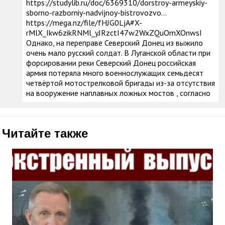
https://studylib.ru/doc/6369310/dorstroy-armeyskiy-
sborno-razborniy-nadvijnoy-bistrovozvo...
https://mega.nz/file/fHJG0LjA#X-
rMlX_Ikw6zikRNMl_yJRzctI47w2WxZQuOmXOnwsI
Однако, на переправе Северский Донец из выжило
очень мало русский солдат. В Луганской области при
форсировании реки Северский Донец российская
армия потеряла много военнослужащих семьдесят
четвёртой мотострелковой бригады из-за отсутствия
на вооружение наплавных ложных мостов , согласно
Читайте также