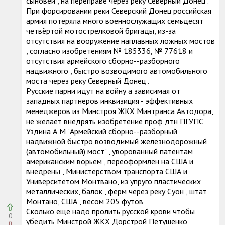
сыновей , на переправе через реку Северный Донец .
При форсировании реки Северский Донец российская
армия потеряла много военнослужащих семьдесят
четвёртой мотострелковой бригады, из-за
отсутствия на вооружение наплавных ложных мостов
, согласно изобретениям № 185336, № 77618 и
отсутствия армейского сборно--разборного
надвижного , быстро возводимого автомобильного
моста через реку Северный Донец .
Русские парни идут на войну а зависимая от
западных партнеров инквизиция - эффективных
менеджеров из Минстроя ЖКХ Минтранса Автодора,
не желает внедрять изобретение проф дтн ПГУПС
Уздина А М "Армейский сборно--разборный
надвижной быстро возводимый железнодорожный
(автомобильный) мост" , уворованный патентам
американским ворьем , переоформлен на США и
внедрены , Министерством транспорта США и
Университетом Монтвано, из упруго пластических
металлических, балок , ферм через реку Суон , штат
Монтано, США , весом 205 футов
Сколько еще надо пролить русской крови чтобы
0
убедить Минстрой ЖКХ Дорстрой Петушенко