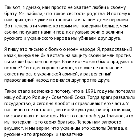
Так вот, я думаю, нам просто не хватает любви к своему
брату. Мы забыли, что такое святость родства. И потому к
нам приходят чужие и становятся в нашем доме первыми.
Вот теперь эти чужие, которым мы поверили больше, чем
своим, понукают нами и под их лукавые речи о величии
русского и украинского народа мы убиваем друг друга.
Я пишу это письмо с болью о моем народе. Я, православный
казак, вынужден был встать на защиту своей земли против
своих же братьев по вере. Разве возможно было придумать
подлее? Сегодня хорошо видно, что уже не ополчение
схлестнулось с украинской армией, а разделенный
православный народ поднялся друг против друга.
Такое стало возможно потому, что в 1991 году мы потеряли
нашу общую Родину - Советский Союз. Тогда враги развалили
государство, а сегодня дробят и стравливают его части. У
нас ничего не осталось, ни своей культуры, ни образования,
ни своих шахт и заводов. Но это еще полбеды. Главное, что
мы потеряли - это своих братьев. Теперь нам запросто
внушают, и мы верим, что украинцы это холопы Запада, а
русские - это агрессоры и захватчики.