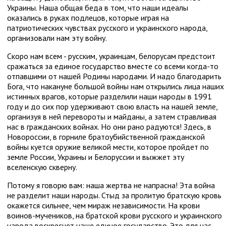
Украины. Наша общая беда в том, что наши идеалы
оказались в руках подлецов, которые играя на
патриотических чувствах русского и украинского народа,
организовали нам эту войну.
Скоро нам всем - русским, украинцам, белорусам предстоит
сражаться за единое государство вместе со всеми когда-то
отпавшими от нашей Родины народами. И надо благодарить
Бога, что накануне большой войны нам открылись лица наших
истинных врагов, которые разделили наши народы в 1991
году и до сих пор удерживают свою власть на нашей земле,
организуя в ней перевороты и майданы, а затем стравливая
нас в гражданских войнах. Но они рано радуются! Здесь, в
Новороссии, в горниле братоубийственной гражданской
войны куется оружие великой мести, которое пройдет по
земле России, Украины и Белоруссии и выжжет эту
вселенскую скверну.
Потому я говорю вам: наша жертва не напрасна! Эта война
не разделит наши народы. Стыд за пролитую братскую кровь
окажется сильнее, чем мираж независимости. На крови
воинов-мучеников, на братской крови русского и украинского
народа воскреснет наше единое государство. Это для нас