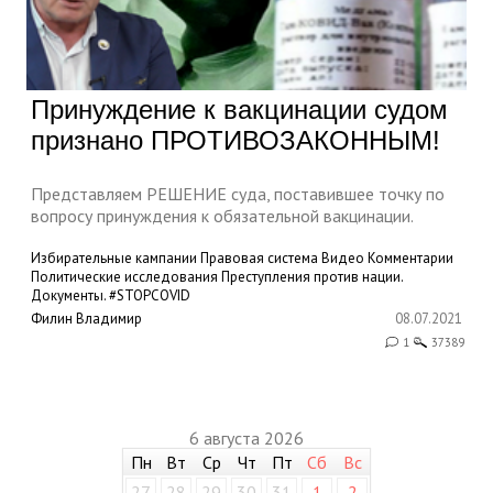
Принуждение к вакцинации судом
признано ПРОТИВОЗАКОННЫМ!
Представляем РЕШЕНИЕ суда, поставившее точку по
вопросу принуждения к обязательной вакцинации.
Избирательные кампании
Правовая система
Видео
Комментарии
Политические исследования
Преступления против нации.
Документы.
#STOPCOVID
Филин Владимир
08.07.2021
1
37389
6 августа 2026
Пн
Вт
Ср
Чт
Пт
Сб
Вс
27
28
29
30
31
1
2