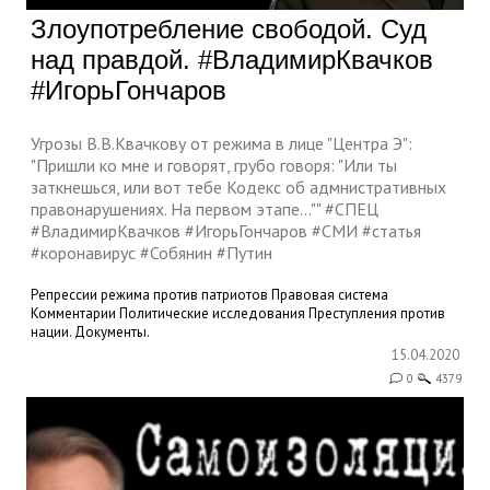
Злоупотребление свободой. Суд
над правдой. #ВладимирКвачков
#ИгорьГончаров
Угрозы В.В.Квачкову от режима в лице "Центра Э":
"Пришли ко мне и говорят, грубо говоря: "Или ты
заткнешься, или вот тебе Кодекс об адмнистративных
правонарушениях. На первом этапе..."" #СПЕЦ
#ВладимирКвачков #ИгорьГончаров #СМИ #статья
#коронавирус #Собянин #Путин
Репрессии режима против патриотов
Правовая система
Комментарии
Политические исследования
Преступления против
нации. Документы.
15.04.2020
0
4379