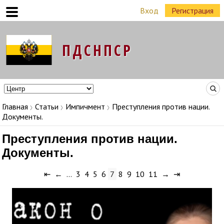
Вход
Регистрация
Команда Народных Лидеров в регионах
Главная
Статьи
Импичмент
Преступления против нации.
Документы.
Преступления против нации.
Документы.
⇤
←
…
3
4
5
6
7
8
9
10
11
→
⇥