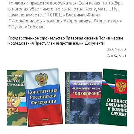
то людям придется вооружаться. Если какая-то тв@рь
в погонах убьет чьего-то сына, отца, жену, мать... Ну,
сами понимаете..." #СПЕЦ #ВладимирФилин
#ИгорьГончаров #полиция #коронавирус #конституция
#Путин #Собянин
Государственное строительство
Правовая система
Политические
исследования
Преступления против нации. Документы.
22.04.2020
0
5121