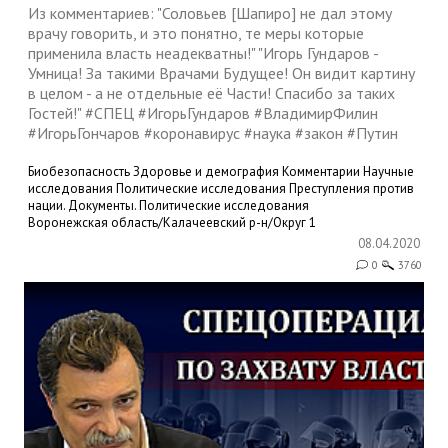
Из комментариев: "Соловьев [Шапиро] не дал этому
врачу говорить, и это понятно, те меры которые
применила власть неадекватны!" "Игорь Гундаров -
Умница! За такими Врачами Будущее! Он видит картину
в целом - а не отдельные её Части! Спасибо за таких
Гостей!" #СПЕЦ #ИгорьГундаров #ВладимирФилин
#ИгорьГончаров #коронавирус #наука #закон #Путин
Биобезопасность
Здоровье и демография
Комментарии
Научные
исследования
Политические исследования
Преступления против
нации. Документы.
Политические исследования
Воронежская область/Калачеевский р-н/Округ 1
08.04.2020
0
3760