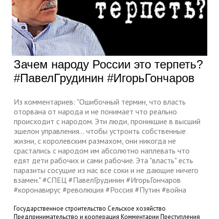
Зачем народу России это терпеть?
#ПавелГрудинин #ИгорьГончаров
Из комментариев: "Ошибочный термин, что власть
оторвана от народа и не понимает что реально
происходит с народом. Эти люди, проникшие в высший
эшелон управления... чтобы устроить собственные
жизни, с королевским размахом, они никогда не
срастались с народом им абсолютно наплевать что
едят дети рабочих и сами рабочие. Эта "власть" есть
паразиты сосущие из нас все соки и не дающие ничего
взамен." #СПЕЦ #ПавелГрудинин #ИгорьГончаров
#коронавирус #революция #Россия #Путин #война
Государственное строительство
Сельское хозяйство
Предпринимательство и кооперация
Комментарии
Преступления