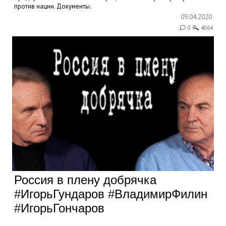
против нации. Документы.
09.04.2020
0
4064
Россия в плену добрячка
#ИгорьГундаров #ВладимирФилин
#ИгорьГончаров