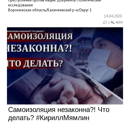
Преступления против нации. Документы.
Политические
исследования
Воронежская область/Калачеевский р-н/Округ 1
14.04.2020
1
4089
Самоизоляция незаконна?! Что
делать? #КириллМямлин