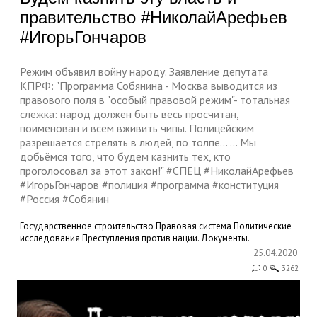
правительство #НиколайАрефьев
#ИгорьГончаров
Режим объявил войну народу. Заявление депутата
КПРФ: "Программа Собянина - Москва выводится из
правового поля в "особый правовой режим"- тотальная
слежка: народ должен быть весь просчитан,
поименован и всем вживить чипы. Полицейским
разрешается стрелять в людей, по толпе... ... Мы
добьёмся того, что будем казнить тех, кто
проголосовал за этот закон!" #СПЕЦ #НиколайАрефьев
#ИгорьГончаров #полиция #программа #конституция
#Россия #Собянин
Государственное строительство
Правовая система
Политические
исследования
Преступления против нации. Документы.
25.04.2020
0
3262