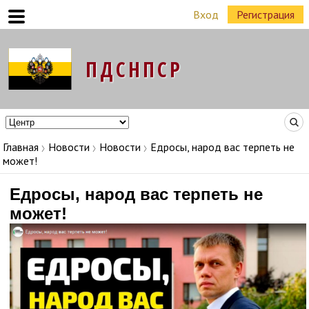
Вход
Регистрация
Команда Народных Лидеров в регионах
Главная
Новости
Новости
Едросы, народ вас терпеть не
может!
Едросы, народ вас терпеть не
может!