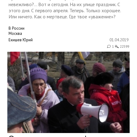
невежливо?... Вот и сегодня. На их улице праздник. С
этого дня. С первого апреля. Теперь. Только хорошее.
Или ничего. Как о мертвеце. Где твое «уважение»?
В России
Москва
Екишев Юрий
01.04.2019
1
22599