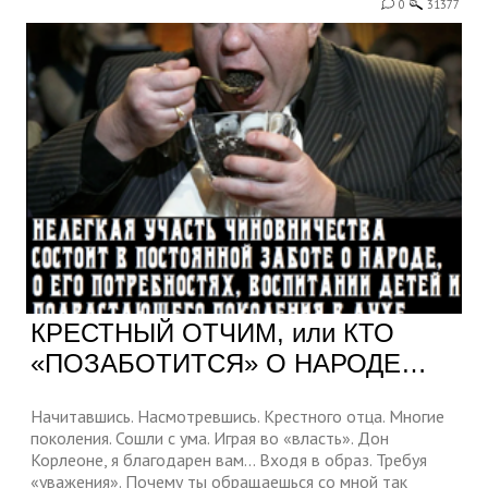
0
31377
КРЕСТНЫЙ ОТЧИМ, или КТО
«ПОЗАБОТИТСЯ» О НАРОДЕ…
Начитавшись. Насмотревшись. Крестного отца. Многие
поколения. Сошли с ума. Играя во «власть». Дон
Корлеоне, я благодарен вам... Входя в образ. Требуя
«уважения». Почему ты обращаешься со мной так