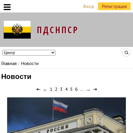
Вход
Регистрация
Команда Народных Лидеров в регионах
Главная
Новости
Новости
⇤
←
1
2
3
4
5
6
…
→
⇥