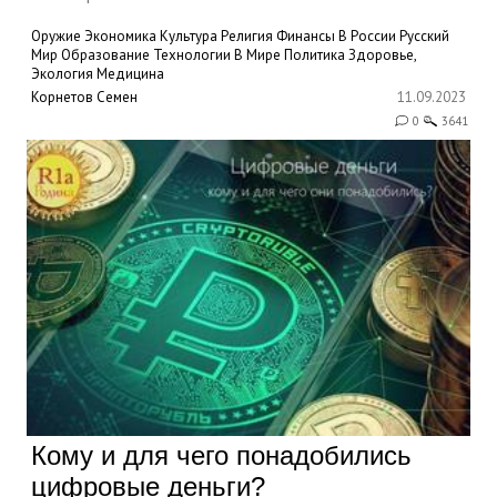
Оружие
Экономика
Культура
Религия
Финансы
В России
Русский
Мир
Образование
Технологии
В Мире
Политика
Здоровье,
Экология
Медицина
Корнетов Семен
11.09.2023
0
3641
Кому и для чего понадобились
цифровые деньги?