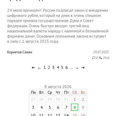
24 июля президент России подписал закон о внедрении
цифрового рубля, который на днях в очень спешном
порядке приняла государственная Дума и Совет
федерации. Очень быстро вводят третий вид
национальной валюты наряду с наличной и безналичной
формами денег. Основные положения закона вступают
в силу с 1 августа 2023 года.
Корнетов Семен
29.07.2023
0
2514
⇤
←
1
2
3
4
5
6
…
→
⇥
8 августа 2026
Пн
Вт
Ср
Чт
Пт
Сб
Вс
27
28
29
30
31
1
2
3
4
5
6
7
8
9
10
11
12
13
14
15
16