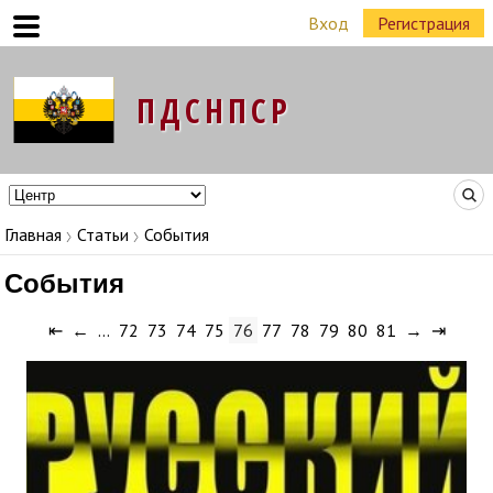
Вход
Регистрация
Команда Народных Лидеров в регионах
Главная
Статьи
События
События
⇤
←
…
72
73
74
75
76
77
78
79
80
81
→
⇥