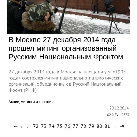
В Москве 27 декабря 2014 года
прошел митинг организованный
Русским Национальным Фронтом
27 декабря 2014 года в Москве на площади у м. «1905
года» состоялся митинг национально-патриотических
организаций, объединенных в Русский Национальный
Фронт (РНФ)
Акции, митинги и шествия
29.12.2014
0
10873
⇤
←
…
72
73
74
75
76
77
78
79
80
81
→
⇥