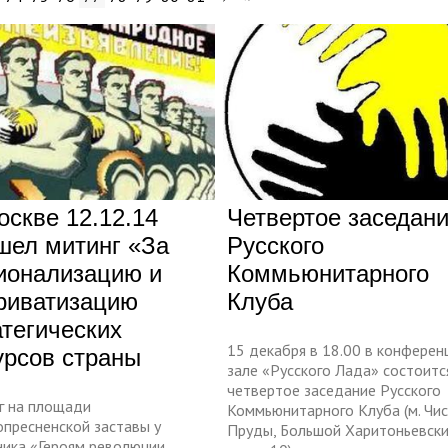
оскве 12.12.14
Четвертое заседан
шел митинг «За
Русского
ионализацию и
Коммьюнитарного
риватизацию
Клуба
атегических
15 декабря в 18.00 в конферен
урсов страны
зале «Русского Лада» состоитс
четвертое заседание Русского
г на площади
Коммьюнитарного Клуба (м. Чи
опресненской заставы у
Пруды, Большой Харитоньевск
ника «Героям революции