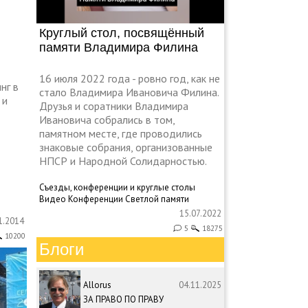
Круглый стол, посвящённый
памяти Владимира Филина
16 июля 2022 года - ровно год, как не
нг в
стало Владимира Ивановича Филина.
 и
Друзья и соратники Владимира
Ивановича собрались в том,
памятном месте, где проводились
знаковые собрания, организованные
НПСР и Народной Солидарностью.
Съезды, конференции и круглые столы
Видео
Конференции
Светлой памяти
15.07.2022
1.2014
5
18275
10200
Блоги
Allorus
04.11.2025
ЗА ПРАВО ПО ПРАВУ