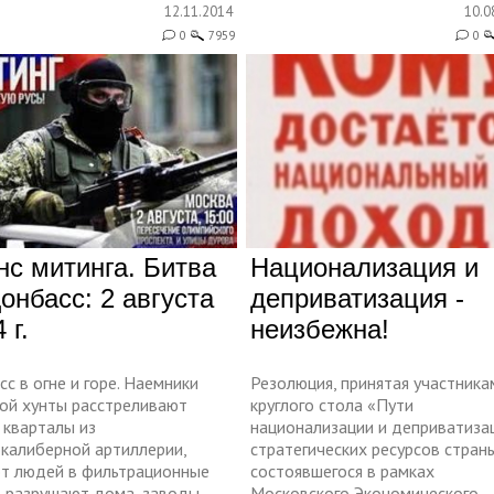
12.11.2014
10.0
0
7959
0
нс митинга. Битва
Национализация и
Донбасс: 2 августа
деприватизация -
 г.
неизбежна!
с в огне и горе. Наемники
Резолюция, принятая участника
кой хунты расстреливают
круглого стола «Пути
 кварталы из
национализации и деприватиза
окалиберной артиллерии,
стратегических ресурсов страны
ют людей в фильтрационные
состоявшегося в рамках
, разрушают дома, заводы,
Московского Экономического