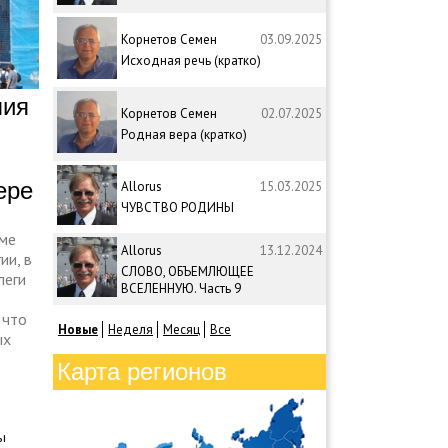
Корнетов Семен
03.09.2025
Исходная речь (кратко)
лия
Корнетов Семен
02.07.2025
Родная вера (кратко)
ере
Allorus
15.03.2025
ЧУВСТВО РОДИНЫ
ме
Allorus
13.12.2024
ии, в
СЛОВО, ОБЪЕМЛЮЩЕЕ
леги
ВСЕЛЕННУЮ. Часть 9
 что
Новые
Неделя
Месяц
Все
ых
Карта регионов
ы