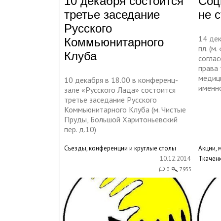
10 декабря состоится
Соц
третье заседание
не 
Русского
14 де
Коммьюнитарного
пл. (м
Клуба
соглас
права
медици
10 декабря в 18.00 в конференц-
именн
зале «Русского Лада» состоится
третье заседание Русского
Коммьюнитарного Клуба (м. Чистые
Пруды, Большой Харитоньевский
пер. д.10)
Съезды, конференции и круглые столы
Акции, 
10.12.2014
Ткачен
0
7935