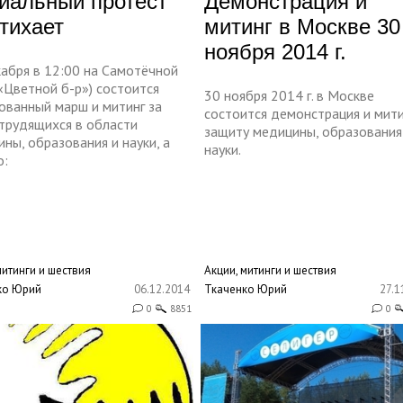
иальный протест
Демонстрация и
стихает
митинг в Москве 30
ноября 2014 г.
кабря в 12:00 на Самотёчной
. «Цветной б-р») состоится
30 ноября 2014 г. в Москве
ованный марш и митинг за
состоится демонстрация и мити
 трудящихся в области
защиту медицины, образования
ны, образования и науки, а
науки.
о:
митинги и шествия
Акции, митинги и шествия
ко Юрий
06.12.2014
Ткаченко Юрий
27.1
0
8851
0