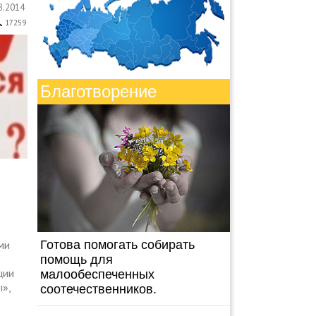
8.2014
17259
Благотворение
ми
Готова помогать собирать
помощь для
ции
малообеспеченных
»,
соотечественников.