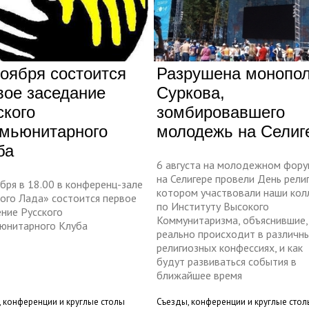
ноября состоится
Разрушена монопо
вое заседание
Суркова,
ского
зомбировавшего
мьюнитарного
молодежь на Селиг
ба
6 августа на молодежном фору
на Селигере провели День религ
бря в 18.00 в конференц-зале
котором участвовали наши кол
кого Лада» состоится первое
по Институту Высокого
ние Русского
Коммунитаризма, объяснившие,
юнитарного Клуба
реально происходит в различн
религиозных конфессиях, и как
будут развиваться события в
ближайшее время
 конференции и круглые столы
Съезды, конференции и круглые стол