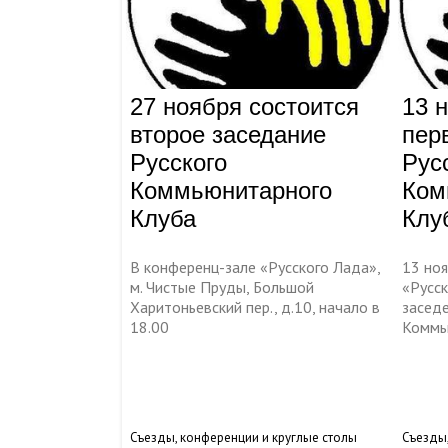
27 ноября состоится
13 
второе заседание
пер
Русского
Рус
Коммьюнитарного
Ком
Клуба
Клу
В конференц-зале «Русского Лада»,
13 ноя
м. Чистые Пруды, Большой
«Русс
Харитоньевский пер., д.10, начало в
заседе
18.00
Коммь
Съезды, конференции и круглые столы
Съезды,