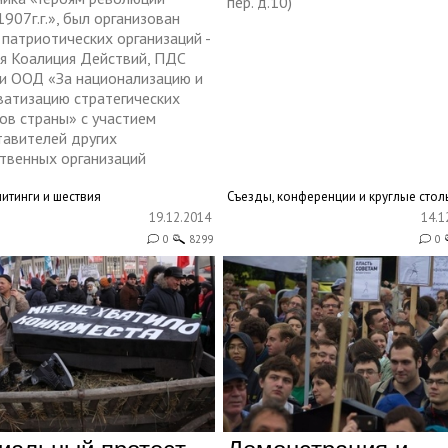
пер. д.10)
907г.г.», был организован
патриотических организаций -
ая Коалиция Действий, ПДС
и ООД «За национализацию и
ватизацию стратегических
ов страны» с участием
тавителей других
твенных организаций
митинги и шествия
Съезды, конференции и круглые стол
19.12.2014
14.1
0
8299
0