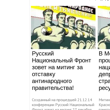
Русский
В М
Национальный Фронт
про
зовет на митинг за
нац
отставку
деп
антинародного
стр
правительства!
рес
Созданный на прошедшей 21.12.14
Митин
конференции Русский Национальный
Красн
Фронт зовет на митинг 27 декабря
памят