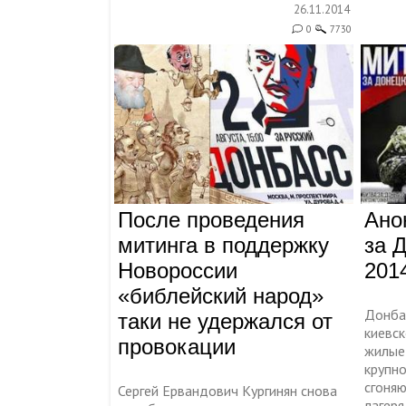
26.11.2014
0
7730
После проведения
Ано
митинга в поддержку
за 
Новороссии
2014
«библейский народ»
Донбас
таки не удержался от
киевс
провокации
жилые
крупн
сгоня
Сергей Ервандович Кургинян снова
лагеря